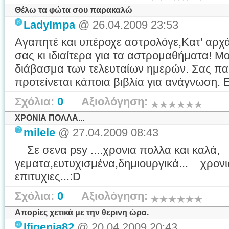
Θέλω τα φώτα σου παρακαλώ
LadyImpa
@ 26.04.2009 23:53
Αγαπητέ και υπέροχε αστρολόγε,Κατ' αρχάς
σας κι ιδιαίτερα για τα αστρομαθήματα! Μο
διάβασμα των τελευταίων ημερών. Σας π
προτείνεται κάποια βιβλία για ανάγνωση.
Σχόλια:
0
Αξιολόγηση:
ΧΡΟΝΙΑ ΠΟΛΛΑ...
milele
@ 27.04.2009 08:43
Σε σενα psy ....χρονια πολλα και καλά,
γεματα,ευτυχισμένα,δημιουργικά... χρονια
επιτυχιες...:D
Σχόλια:
0
Αξιολόγηση:
Απορίες χετικά με την θερινη ώρα.
Ifigenia82
@ 20.04.2009 20:43