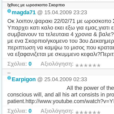
Ιχθυες με ωροσκοπο Σκορπιο
magda71
@ 15.04.2009 23:23
Οκ λοιπον,ψαρακι 22/02/71 με ωροσκοπο 
Υπαρχει κατι καλο εκει εξω για εμας,γιατι
συμβαινουν τα τελευταια 4 χρονια & βαλε?
με ενα Σκορπιο/γκομενο του 3ου Δεκαημερ
περιπτωση να καμψω το μισος που κραταει
να εξαφανιζεται με σκυμμενο κεφαλι?Περιττ
Σχόλια:
0
Αξιολόγηση:
...
Earpigon
@ 25.04.2009 02:33
All the power of the occult h
conscious will, and all his art consists in pr
patient.http://www.youtube.com/watch?v
Σχόλια:
0
Αξιολόγηση: