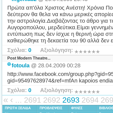
Πρώτα απ'όλα Χριστος Ανέστη! Χρόνια Πο
δεύτερον θα θελα να κάνω μερικές απορίε
την αστρολογία.Διαβάζοντας το άθρο για τ
Αυγοροπούλου, μερδεύτικα.Είμαι γεννημέν
εντύπωση πως δεν ίσχυε η θερινή ώρα στ
καθιερώθηκε τη δεκαετία του 90 αλλά δεν ε
Σχόλια:
0
Αξιολόγηση:
Post Modern Theatre...
fotoula
@ 28.04.2009 00:28
http://www.facebook.com/group.php?gid=
gid=95497628974&ref=mfAn kapoios endiafer
Σχόλια:
0
Αξιολόγηση:
«
‹
...
2691
2692
2693
2694
26
ΠΡΩΤΗ ΣΕΛΙΔΑ
ΠΡΟΒΛΕΨΕΙΣ
ΦΥΛΕΣ
ΒΙΒΛΙΟ