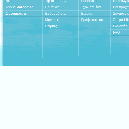
Νέα
Tip of the day
Πρόσφατα
Εισαγωγι
About
Stardome*
Ερωτικές
Σχολιασμένα
Για προχ
Διαφημιστείτε
Εβδομαδιαίες
Ενεργά
Συναστρίε
Μηνιαίες
Γράψε και εσύ
Άστρο-Lif
Ετήσιες
Γλωσσάρι
FAQ