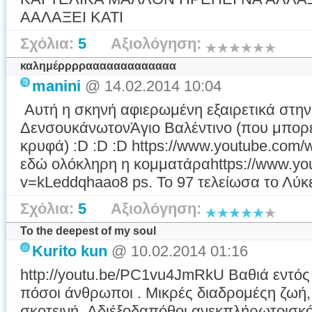
ΑΑΛΑΞΕΙ ΚΑΤΙ
Σχόλια:
5
Αξιολόγηση:
καλημέρρρρααααααααααααα
manini
@ 14.02.2014 10:04
Αυτή η σκηνή αφιερωμένη εξαιρετικά στη
ΔενσουκάνωτονΆγιο Βαλέντινο (που μπορεί
κρυφά) :D :D :D https://www.youtube.com
εδώ ολόκληρη η κομματάραhttps://www.yo
v=kLeddqhaao8 ps. Το 97 τελείωσα το Λύκ
Σχόλια:
5
Αξιολόγηση:
To the deepest of my soul
Kurito kun
@ 10.02.2014 01:16
http://youtu.be/PC1vu4JmRkU Βαθιά εντός
πόσοι άνθρωποι . Μικρές διαδρομέςη ζωή,
σκοτεινή. Αδιέξοδαπόθοι ανεκπλήρωτοισ