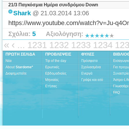
21/3 Παγκόσμια Ημέρα συνδρόμου Down
Shark
@ 21.03.2014 13:06
https://www.youtube.com/watch?v=Ju-q4
Σχόλια:
5
Αξιολόγηση:
«
‹
...
1231
1232
1233
1234
12
ΠΡΩΤΗ ΣΕΛΙΔΑ
ΠΡΟΒΛΕΨΕΙΣ
ΦΥΛΕΣ
ΒΙΒΛΙΟ
Νέα
Tip of the day
Πρόσφατα
Εισαγωγι
About
Stardome*
Ερωτικές
Σχολιασμένα
Για προχ
Διαφημιστείτε
Εβδομαδιαίες
Ενεργά
Συναστρίε
Μηνιαίες
Γράψε και εσύ
Άστρο-Lif
Ετήσιες
Γλωσσάρι
FAQ