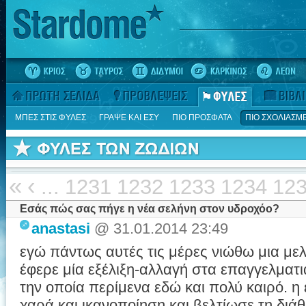
ΜΠΕΣ ΣΤΙΣ ΦΥΛΕΣ
ΓΡΑΨΕ ΚΑΙ ΕΣΥ
ΠΙΟ ΠΡΟΣΦΑΤΑ
ΠΙΟ ΣΧΟΛΙΑΣΜ
«
‹
...
1231
1232
1233
1234
12
Εσάς πώς σας πήγε η νέα σελήνη στον υδροχόο?
anastasi
@ 31.01.2014 23:49
εγώ πάντως αυτές τις μέρες νιώθω μια μελ
έφερε μία εξέλιξη-αλλαγή στα επαγγελματι
την οποία περίμενα εδώ και πολύ καιρό. η 
χαρά και ικανοποίηση και βελτίωσε τη διά