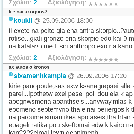
Σχόλια:
2
Αξιολόγηση:
ti einai skorpios?
koukli
@ 25.09.2006 18:00
ti exete na peite gia ena antra skorpio..?au
rotiso...giati grorizo ena skorpio edo kai 9
na katalavo me ti soi anthropo exo na kano.
Σχόλια:
2
Αξιολόγηση:
ax autos o kronos
sixamenhkampia
@ 26.09.2006 17:20
kirie panopoule,sas exw ksanagrapsei alla
parei...ipothetw exei pesei poli douleia k ap
apegnwsmena apanthseis...anyway,mias k a
epomeno septemvrio tha einai periergos k th
na paroume simantikes apofaseis,tha htan ka
epagelmatika pou skeftomai edw k kairo n
kan????eimai lewn,gennimenh ...