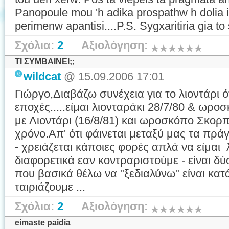
Panopoule mou 'h adika prospathw h dolia 
perimenw apantisi....P.S. Sygxaritiria gia to si
Σχόλια:
2
Αξιολόγηση:
ΤΙ ΣΥΜΒΑΙΝΕΙ;;
wildcat
@ 15.09.2006 17:01
Γιώργο,Διαβάζω συνέχεια για το λιοντάρι ό
εποχές.....είμαι λιονταράκι 28/7/80 & ωρ
με Λιοντάρι (16/8/81) και ωροσκόπο Σκορπι
χρόνο.Απ' ότι φάινεται μεταξύ μας τα πρά
- χρειάζεται κάποιες φορές απλά να είμαι
διαφορετικά εαν κοντραριστούμε - είναι 
που βασικά θέλω να "ξεδιαλύνω" είναι κα
ταιριάζουμε ...
Σχόλια:
2
Αξιολόγηση:
eimaste paidia