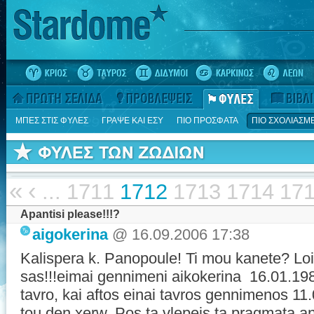
ΜΠΕΣ ΣΤΙΣ ΦΥΛΕΣ
ΓΡΑΨΕ ΚΑΙ ΕΣΥ
ΠΙΟ ΠΡΟΣΦΑΤΑ
ΠΙΟ ΣΧΟΛΙΑΣΜ
«
‹
...
1711
1712
1713
1714
17
Apantisi please!!!?
aigokerina
@ 16.09.2006 17:38
Kalispera k. Panopoule! Ti mou kanete? Loip
sas!!!eimai gennimeni aikokerina 16.01.1
tavro, kai aftos einai tavros gennimenos 11
tou den xerw. Pos ta vlepeis ta pragmata 