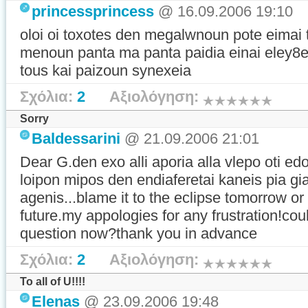
princessprincess
@ 16.09.2006 19:10
oloi oi toxotes den megalwnoun pote eimai t
menoun panta ma panta paidia einai eley8e
tous kai paizoun synexeia
Σχόλια:
2
Αξιολόγηση:
Sorry
Baldessarini
@ 21.09.2006 21:01
Dear G.den exo alli aporia alla vlepo oti ed
loipon mipos den endiaferetai kaneis pia gia
agenis...blame it to the eclipse tomorrow o
future.my appologies for any frustration!c
question now?thank you in advance
Σχόλια:
2
Αξιολόγηση:
To all of U!!!!
Elenas
@ 23.09.2006 19:48