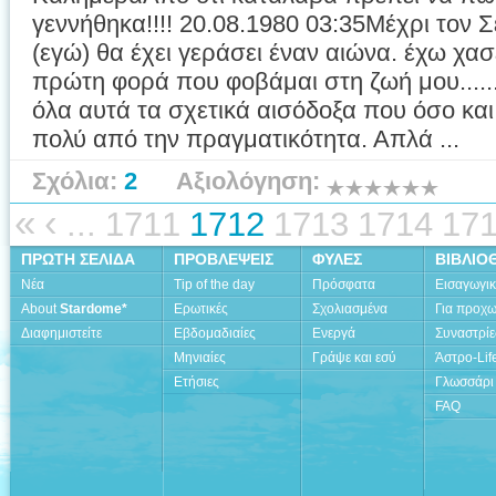
γεννήθηκα!!!! 20.08.1980 03:35Μέχρι τον 
(εγώ) θα έχει γεράσει έναν αιώνα. έχω χασ
πρώτη φορά που φοβάμαι στη ζωή μου......
όλα αυτά τα σχετικά αισόδοξα που όσο κα
πολύ από την πραγματικότητα. Απλά ...
Σχόλια:
2
Αξιολόγηση:
«
‹
...
1711
1712
1713
1714
17
ΠΡΩΤΗ ΣΕΛΙΔΑ
ΠΡΟΒΛΕΨΕΙΣ
ΦΥΛΕΣ
ΒΙΒΛΙΟ
Νέα
Tip of the day
Πρόσφατα
Εισαγωγι
About
Stardome*
Ερωτικές
Σχολιασμένα
Για προχ
Διαφημιστείτε
Εβδομαδιαίες
Ενεργά
Συναστρίε
Μηνιαίες
Γράψε και εσύ
Άστρο-Lif
Ετήσιες
Γλωσσάρι
FAQ