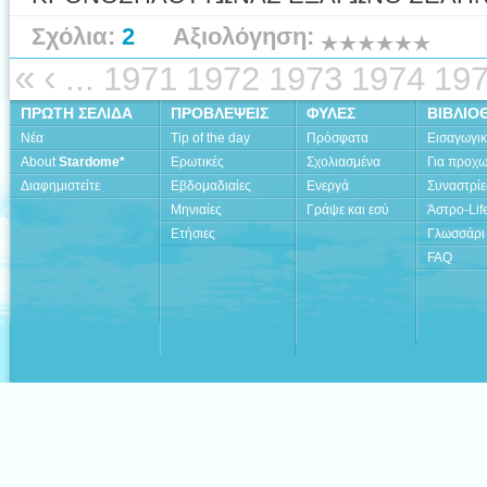
Σχόλια:
2
Αξιολόγηση:
«
‹
...
1971
1972
1973
1974
19
ΠΡΩΤΗ ΣΕΛΙΔΑ
ΠΡΟΒΛΕΨΕΙΣ
ΦΥΛΕΣ
ΒΙΒΛΙΟ
Νέα
Tip of the day
Πρόσφατα
Εισαγωγι
About
Stardome*
Ερωτικές
Σχολιασμένα
Για προχ
Διαφημιστείτε
Εβδομαδιαίες
Ενεργά
Συναστρίε
Μηνιαίες
Γράψε και εσύ
Άστρο-Lif
Ετήσιες
Γλωσσάρι
FAQ