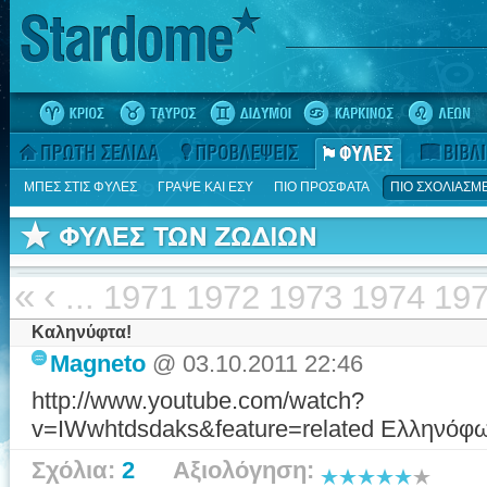
ΜΠΕΣ ΣΤΙΣ ΦΥΛΕΣ
ΓΡΑΨΕ ΚΑΙ ΕΣΥ
ΠΙΟ ΠΡΟΣΦΑΤΑ
ΠΙΟ ΣΧΟΛΙΑΣΜ
«
‹
...
1971
1972
1973
1974
19
Καληνύφτα!
Magneto
@ 03.10.2011 22:46
http://www.youtube.com/watch?
v=IWwhtdsdaks&feature=related Ελληνόφων
Σχόλια:
2
Αξιολόγηση: