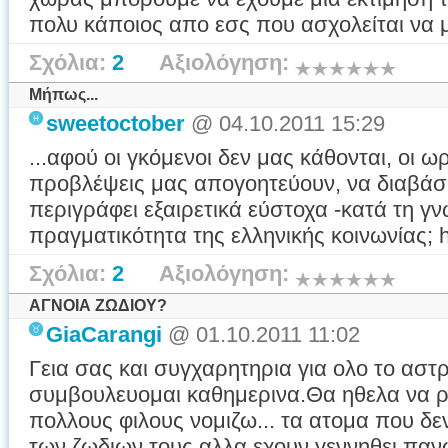
πολυ κάποιος απο εσς που ασχολείται να 
Σχόλια:
2
Αξιολόγηση:
Μήπως...
sweetoctober
@ 04.10.2011 15:29
...αφού οι γκόμενοι δεν μας κάθονται, οι ω
προβλέψεις μας απογοητεύουν, να διαβάσ
περιγράφει εξαιρετικά εύστοχα -κατά τη γ
πραγματικότητα της ελληνικής κοινωνίας; h
Σχόλια:
2
Αξιολόγηση:
ΑΓΝΟΙΑ ΖΩΔΙΟΥ?
GiaCarangi
@ 01.10.2011 11:02
Γεια σας και συγχαρητηρια για ολο το αστρ
συμβουλευομαι καθημερινα.Θα ηθελα να 
πολλους φιλους νομιζω... τα ατομα που δεν
των ζωδιων τους αλλα εχουν γεννηθει παν