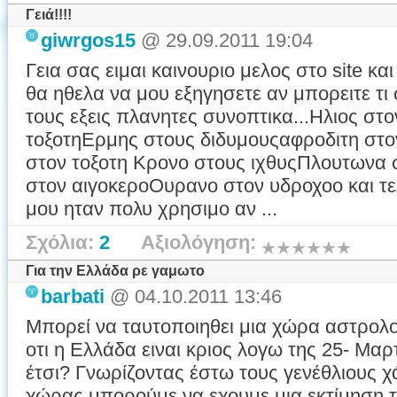
Γειά!!!!
giwrgos15
@ 29.09.2011 19:04
Γεια σας ειμαι καινουριο μελος στο site κ
θα ηθελα να μου εξηγησετε αν μπορειτε τ
τους εξεις πλανητες συνοπτικα...Ηλιος στ
τοξοτηΕρμης στους διδυμουςαφροδιτη στο
στον τοξοτη Κρονο στους ιχθυςΠλουτωνα
στον αιγοκεροΟυρανο στον υδροχοο και τ
μου ηταν πολυ χρησιμο αν ...
Σχόλια:
2
Αξιολόγηση:
Για την Ελλάδα ρε γαμωτο
barbati
@ 04.10.2011 13:46
Μπορεί να ταυτοποιηθει μια χώρα αστρολο
οτι η Ελλάδα ειναι κριος λογω της 25- Μαρτ
έτσι? Γνωρίζοντας έστω τους γενέθλιους 
χώρας μπορούμε να εχουμε μια εκτίμηση 