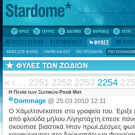
ΜΠΕΣ ΣΤΙΣ ΦΥΛΕΣ
ΓΡΑΨΕ ΚΑΙ ΕΣΥ
ΠΙΟ ΠΡΟΣΦΑΤΑ
ΠΙΟ ΣΧΟΛΙΑΣΜ
«
‹
...
2251
2252
2253
2254
22
H Πενία των Ξωτικών-Ρουά Ματ
Dommage
@ 25.03.2010 12:11
O Χάμιλτονέκατσε στο γραφείο του. Έριξε
από φλούδα μήλου.Λίγηστάχτη έπεσε πάνω
σκούπισε βιαστικά.Ήταν πρωί.Δέσμες φωτό
καρφώνονταν στο δρύινοπάτωμα.Φορούσε 