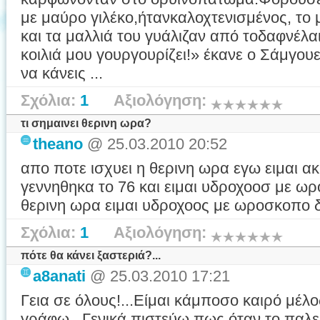
με μαύρο γιλέκο,ήτανκαλοχτενισμένος, το 
και τα μαλλιά του γυάλιζαν από τοδαφνέλα
κοιλιά μου γουργουρίζει!» έκανε ο Σάμγο
να κάνεις ...
Σχόλια:
1
Αξιολόγηση:
τι σημαινει θερινη ωρα?
theano
@ 25.03.2010 20:52
απο ποτε ισχυει η θερινη ωρα εγω ειμαι α
γεννηθηκα το 76 και ειμαι υδροχοοσ με ω
θερινη ωρα ειμαι υδροχοος με ωροσκοπο δι
Σχόλια:
1
Αξιολόγηση:
πότε θα κάνει ξαστεριά?...
a8anati
@ 25.03.2010 17:21
Γεια σε όλους!...Είμαι κάμποσο καιρό μέλ
γράφω...Γενικά πιστεύω πως όταν το παλεύε