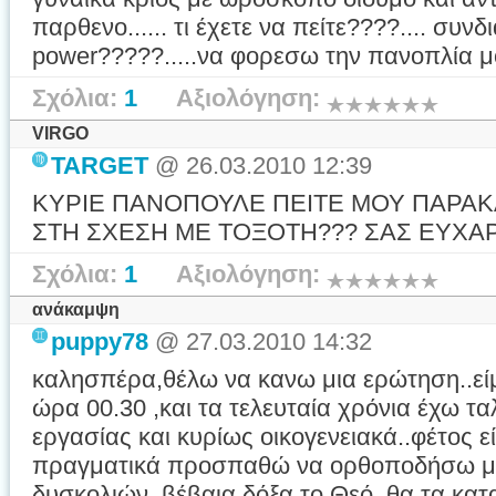
παρθενο...... τι έχετε να πείτε????.... συν
power?????.....να φορεσω την πανοπλία 
Σχόλια:
1
Αξιολόγηση:
VIRGO
TARGET
@ 26.03.2010 12:39
ΚΥΡΙΕ ΠΑΝΟΠΟΥΛΕ ΠΕΙΤΕ ΜΟΥ ΠΑΡΑ
ΣΤΗ ΣΧΕΣΗ ΜΕ ΤΟΞΟΤΗ??? ΣΑΣ ΕΥΧΑΡ
Σχόλια:
1
Αξιολόγηση:
ανάκαμψη
puppy78
@ 27.03.2010 14:32
καλησπέρα,θέλω να κανω μια ερώτηση..είμ
ώρα 00.30 ,και τα τελευταία χρόνια έχω τ
εργασίας και κυρίως οικογενειακά..φέτος 
πραγματικά προσπαθώ να ορθοποδήσω μ
δυσκολιών..βέβαια δόξα το Θεό..θα τα κ