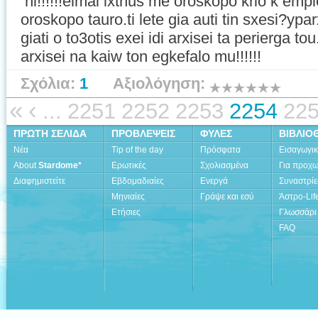
hi!!!!!!eimai ixthus me oroskopo krio k em
oroskopo tauro.ti lete gia auti tin sxesi?ypa
giati o to3otis exei idi arxisei ta perierga t
arxisei na kaiw ton egkefalo mu!!!!!!
Σχόλια:
1
Αξιολόγηση:
«
‹
...
2251
2252
2253
2254
22
ΠΡΩΤΗ ΣΕΛΙΔΑ
ΠΡΟΒΛΕΨΕΙΣ
ΦΥΛΕΣ
ΒΙΒΛΙΟ
Νέα
Tip of the day
Πρόσφατα
Εισαγωγι
About
Stardome*
Ερωτικές
Σχολιασμένα
Για προχ
Διαφημιστείτε
Εβδομαδιαίες
Ενεργά
Συναστρίε
Μηνιαίες
Γράψε και εσύ
Άστρο-Lif
Ετήσιες
Γλωσσάρι
FAQ