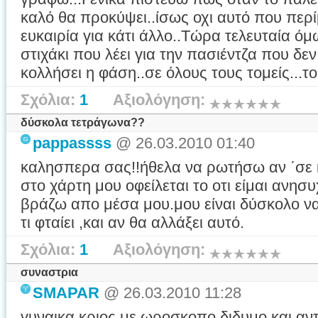
καλό θα προκύψει..ίσως οχι αυτό που περί
ευκαιρία για κάτι άλλο..Τώρα τελευταία ό
στιχάκι που λέει για την πασιέντζα που δεν 
κολλήσει η φάση..σε όλους τους τομείς...το 
Σχόλια:
1
Αξιολόγηση:
δύσκολα τετράγωνα??
pappassss
@ 26.03.2010 01:40
καλησπερα σας!!ήθελα να ρωτήσω αν ΄σε
στο χάρτη μου οφείλεται το οτι είμαι ανησ
βράζω απο μέσα μου.μου είναι δύσκολο να
τι φταίει ,και αν θα αλλάξει αυτό.
Σχόλια:
1
Αξιολόγηση:
συναστρια
SMAPAR
@ 26.03.2010 11:28
γυναικα κριος με ωροσκοπο διδυμο και α