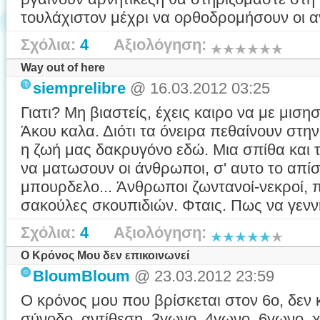
τουλάχιστον μέχρι να ορθοδρομήσουν οι
Σχόλια:
4
Αξιολόγηση:
Way out of here
siemprelibre
@ 16.03.2012 03:25
Γιατι? Μη βιαστείς, έχεις καιρο να με μισησ
Άκου καλα. Διότι τα όνειρα πεθαίνουν στη
η ζωή μας δακρυγόνο εδώ. Μια σπίθα και τ
να ματωσουν οι άνθρωποι, σ' αυτο το απί
μπουρδελο... Άνθρωποι ζωντανοί-νεκροί, 
σακούλες σκουπιδιών. Φταις. Πως να γεννή
Σχόλια:
4
Αξιολόγηση:
Ο Κρόνος Μου δεν επικοινωνεί
BloumBloum
@ 23.03.2012 23:59
Ο κρόνος μου που βρίσκεται στον 6ο, δεν 
σύνοδο, αντίθεση, 3γωνο, 4γωνο, 6γωνο, χ