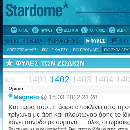
ΜΠΕΣ ΣΤΙΣ ΦΥΛΕΣ
ΓΡΑΨΕ ΚΑΙ ΕΣΥ
ΠΙΟ ΠΡΟΣΦΑΤΑ
ΠΙΟ ΣΧΟΛΙΑΣΜ
«
‹
...
1401
1402
1403
1404
14
Ωριαία....
Magneto
@ 15.03.2012 21:28
Και τώρα που...η άφρο αποκλίνει από τη σύ
τρίγωνα με άρη και πλούτωναο άρης το ίδ
κάνει σύνοδο με ουρανό.... όλες οι ωριαί
βγαίνουν αρνητικέςή θα στηριζόμαστε στη