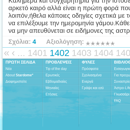
Καλημέρα και συγχαρητήρια για την ιστο
αρκετό καιρό αλλά είναι η πρώτη φορά π
λοιπόν,ήθελα κάποιες οδηγίες σχετικά με το
να επιλέξουμε την ημερομηνία γάμου.Κάθε 
να μην απευθύνεται σε ειδήμονες της ασ
Σχόλια:
4
Αξιολόγηση:
«
‹
...
1401
1402
1403
1404
14
ΠΡΩΤΗ ΣΕΛΙΔΑ
ΠΡΟΒΛΕΨΕΙΣ
ΦΥΛΕΣ
ΒΙΒΛΙΟ
Νέα
Tip of the day
Πρόσφατα
Εισαγωγι
About
Stardome*
Ερωτικές
Σχολιασμένα
Για προχ
Διαφημιστείτε
Εβδομαδιαίες
Ενεργά
Συναστρίε
Μηνιαίες
Γράψε και εσύ
Άστρο-Lif
Ετήσιες
Γλωσσάρι
FAQ