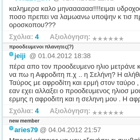
καλημερα καλο μηναααααα!!!!ειμαι υδροχ
ποσο πρεπει να λαμωανω υποψην κ τισ π
οροσκοπου???
Σχόλια:
4
Αξιολόγηση:
προοδευμενοι πλανητες(?)
jeiji
@ 01.04.2012 18:38
πέρα απο τον προοδευμενο ηλιο μετράνε κ
να πω η Αφροδιτη π.χ .. η Σελήνη? Η αλήθε
Ταύρος με αφροδίτη και ερμή στον ταύρο
εαν εχει αλλαξει ο προοδευμενος ηλιοσ μου
ερμης η αφροδιτη και η σεληνη μου . Η αφρο
Σχόλια:
4
Αξιολόγηση:
new member
aries79
@ 04.04.2012 21:57