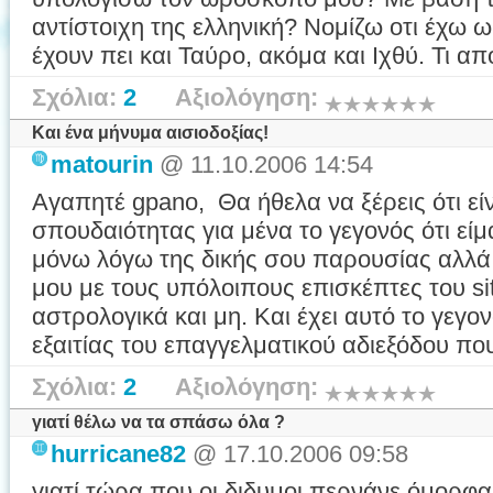
αντίστοιχη της ελληνική? Νομίζω οτι έχω
έχουν πει και Ταύρο, ακόμα και Ιχθύ. Τι από
Σχόλια:
2
Αξιολόγηση:
Και ένα μήνυμα αισιοδοξίας!
matourin
@ 11.10.2006 14:54
Αγαπητέ gpano, Θα ήθελα να ξέρεις ότι είν
σπουδαιότητας για μένα το γεγονός ότι είμ
μόνω λόγω της δικής σου παρουσίας αλλά 
μου με τους υπόλοιπους επισκέπτες του s
αστρολογικά και μη. Και έχει αυτό το γεγο
εξαιτίας του επαγγελματικού αδιεξόδου που 
Σχόλια:
2
Αξιολόγηση:
γιατί θέλω να τα σπάσω όλα ?
hurricane82
@ 17.10.2006 09:58
γιατί τώρα που οι διδυμοι περνάνε όμορφα