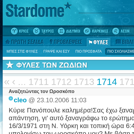
ΜΠΕΣ ΣΤΙΣ ΦΥΛΕΣ
ΓΡΑΨΕ ΚΑΙ ΕΣΥ
ΠΙΟ ΠΡΟΣΦΑΤΑ
ΠΙΟ ΣΧΟΛΙΑΣΜ
«
‹
...
1711
1712
1713
1714
17
Αναζητώντας τον Ωροσκόπο
cleo
@ 23.10.2006 11:03
Κύριε Πανόπουλε καλημέρα!Σας έχω ξανα
απάντηση, γι' αυτό ξαναγράφω το ερώτημα 
16/3/1971 στη Ν. Υόρκη και τοπική ώρα 6
υπολογίσω τον ωροσκόπο μου? Με βάση 