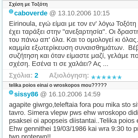
Σχέση με Τοξότη
caboverde
@ 13.10.2006 10:15
Eirinoula, εγώ είμαι με τον εν' λόγω Τοξότη
έχει ταράξει στην "ανεξαρτησία". Οι δραστη
του πάνω απ' όλα. Και το ομολογεί κι όλας
καμμία εξωτερίκευση συναισθημάτων. Βέβ
συζήτηση και όταν είμαστε μαζί, γελάμε π
σχέση. Εσένα τι σε χαλάει? Ας ...
Σχόλια:
2
Αξιολόγηση:
telika poios einai o wroskopos mou?????
sissy86
@ 16.10.2006 14:59
agapite giwrgo,teleftaia fora pou mika sto
tavro. Simera vlepw pws ehw wroskopo didi
psaksei oi apopseis diistantai..Telika poi
Ehw gennithei 19/03/1986 kai wra 9:30 to pr
twn proterwn!!