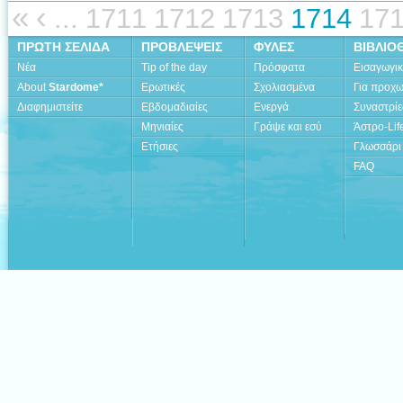
«
‹
...
1711
1712
1713
1714
17
ΠΡΩΤΗ ΣΕΛΙΔΑ
ΠΡΟΒΛΕΨΕΙΣ
ΦΥΛΕΣ
ΒΙΒΛΙΟ
Νέα
Tip of the day
Πρόσφατα
Εισαγωγι
About
Stardome*
Ερωτικές
Σχολιασμένα
Για προχ
Διαφημιστείτε
Εβδομαδιαίες
Ενεργά
Συναστρίε
Μηνιαίες
Γράψε και εσύ
Άστρο-Lif
Ετήσιες
Γλωσσάρι
FAQ