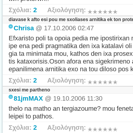
Σχόλια:
2
Αξιολόγηση:
diavase k afto esi pou me sxoliases arnitika ek ton pro
Chrisa
@ 17.10.2006 02:47
Efxaristo poli ta opoia pedia me ipostirixan
ipe ena pedi pragmatika den ixa katalavi ol
gia ta minimata mou, kathos den ixa prosexi 
tis kataxorisis.Oson afora ena sigekrimeno
epanilimena arnitika exo na tou diloso pos kal
Σχόλια:
2
Αξιολόγηση:
sxesi me partheno
81jmMAX
@ 19.10.2006 11:30
thelo na matho an tergiazoume? mou fenetai 
leipei to pathos.
Σχόλια:
2
Αξιολόγηση: