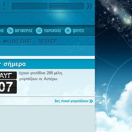
username
password
έχουν γενέθλια 288 μέλη.
γιορτάζουν οι: Αστέρω
δες ποιοί γιορτάζουν