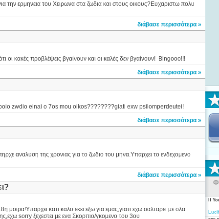
ια την ερμηνεια του Χειρωνα στα ζωδια και στους οικους?Ευχαριστω πολυ
διάβασε περισσότερα »
τι οι κακές προβλέψεις βγαίνουν και οι καλές δεν βγαίνουν! Bingooo!!!
διάβασε περισσότερα »
 poio zwdio einai o 7os mou oikos????????giati exw psilomperdeutei!
διάβασε περισσότερα »
πηρχε αναλυση της χρονιας για το ζωδιο του μηνα.Υπαρχει το ενδεχομενο
διάβασε περισσότερα »
Φ
ει?
If Y
 μοιρα!Υπαρχει κατι καλο εκει εξω για εμας,γιατι εχω σαλταρει με ολα
Luci
ς,εχω sorry ξεχεστει με ενα Σκορπιο/γκομενο του 3ου