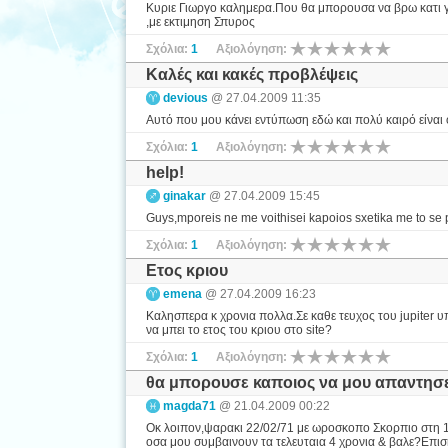
Κυριε Γιωργο καλημερα.Που θα μπορουσα να βρω κατι γ
,με εκτιμηση Σπυρος
Σχόλια:
1
Αξιολόγηση:
Καλές και κακές προβλέψεις
devious
@ 27.04.2009 11:35
Αυτό που μου κάνει εντύπωση εδώ και πολύ καιρό είναι ό
Σχόλια:
1
Αξιολόγηση:
help!
ginakar
@ 27.04.2009 15:45
Guys,mporeis ne me voithisei kapoios sxetika me to se
Σχόλια:
1
Αξιολόγηση:
Ετος κριου
emena
@ 27.04.2009 16:23
Καλησπερα κ χρονια πολλα.Σε καθε τευχος του jupiter υ
να μπει το ετος του κριου στο site?
Σχόλια:
1
Αξιολόγηση:
θα μπορουσε καποιος να μου απαντησ
magda71
@ 21.04.2009 00:22
Οκ λοιπον,ψαρακι 22/02/71 με ωροσκοπο Σκορπιο στη 18η
οσα μου συμβαινουν τα τελευταια 4 χρονια & βαλε?Επιση