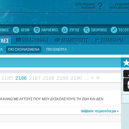
ΤΑ
ΠΙΟ ΣΧΟΛΙΑΣΜΕΝΑ
ΠΙΟ ΕΝΕΡΓΑ
›
»
2185
2186
2187
2188
2189
2190
...
ΝΑ ΚΑΝΩ ΜΕ ΑΥΤΟΥΣ ΠΟΥ ΜΟΥ ΔΥΣΚΟΛΕΥΟΥΝ ΤΗ ΖΩΗ KAI ΔΕΝ
διάβασε περισσότερα »