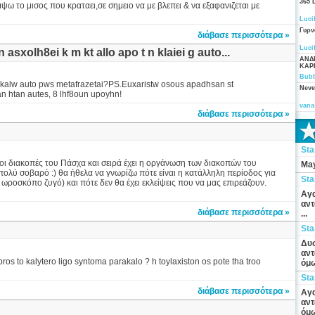
365 
 το μισος που κραταει,σε σημειο να με βλεπει & να εξαφανιζεται με
Luci
Γυρν
διάβασε περισσότερα »
Luci
asxolh8ei k m kt allo apo t n klaiei g auto...
ΑΝΔ
ΚΑΡ
Bubb
kalw auto pws metafrazetai?PS.Euxaristw osous apadhsan st
Neve
n htan autes, 8 lhf8oun upoyhn!
vana
διάβασε περισσότερα »
St
 οι διακοπές του Πάσχα και σειρά έχει η οργάνωση των διακοπών του
May
 πολύ σοβαρό :) θα ήθελα να γνωρίζω πότε είναι η κατάλληλη περίοδος για
St
ωροσκόπο ζυγό) και πότε δεν θα έχει εκλείψεις που να μας επιρεάζουν.
Αγα
αντ
διάβασε περισσότερα »
...
St
Δυσ
αντ
os to kalytero ligo syntoma parakalo ? h toylaxiston os pote tha troo
όμω
St
διάβασε περισσότερα »
Αγα
αντ
όμω