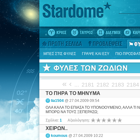
ΜΠΕΣ ΣΤΙΣ ΦΥΛΕΣ
ΓΡΑΨΕ ΚΑΙ ΕΣΥ
ΠΙΟ ΠΡΟΣΦΑ
«
‹
...
2181
2182
2183
2184
ΤΟ ΠΗΡΑ ΤΟ ΜΗΝΥΜΑ
lia1504
@ 27.04.2009 09:54
ΟΛΑ ΚΑΛΑ ΤΟ ΕΠΙΑΣΑ ΤΟ ΥΠΟΝΟΟΥΜΕΝΟ, ΑΛΛΑ ΤΙ 
ΜΠΟΡΩ ΝΑ ΤΟΥΣ ΞΕΠΕΡΑΣΩ;
Σχόλια:
1
Αξιολόγηση:
ΧΕΙΡΩΝ..
koumous
@ 27.04.2009 10:22