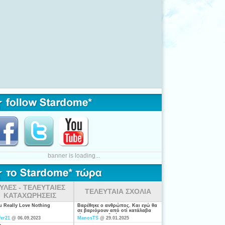
banner is loading...
ΥΛΕΣ - ΤΕΛΕΥΤΑΙΕΣ
ΤΕΛΕΥΤΑΙΑ ΣΧΟΛΙΑ
ΚΑΤΑΧΩΡΗΣΕΙΣ
ou Really Love Nothing
Βαρέθηκε ο ανθρώπος. Και εγώ θα
σε βαριόμουν από οτί κατάλαβα
είσαι από τις ξενέρωτες που
fer21
@ 06.09.2023
ManosTS
@ 29.01.2025
ψάχνουν απλά για "σύζυγο". Η