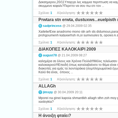
Δεκαημερου,20/11Υπαρχει λες καμμια περιπτωση να καμψω
σκυμμενο κεφαλι?Περιττο να σου πω οτι τον ...
Σχόλια:
1
Αξιολόγηση:
Prwtara stn erwta, dustuxws...euelpisth n 
sadprincess
@ 29.04.2009 02:35
Xaitetw!Exw anadromo mono stn arh sts didumous,para
prohgoumenh kataxwrhsh m,oi sumvoules ts, opoies k a
Σχόλια:
1
Αξιολόγηση:
ΔΙΑΚΟΠΕΣ ΚΑΛΟΚΑΙΡΙ 2009
august78
@ 21.04.2009 08:27
καλημέρα σε όλους και Χρόνια Πολλά!!!Μόλις τελείωσαν
καλοκαιριού!!!Επειδή όπως καταλαβαίνετε το θέμα είναι
διακοπές για εμάς τα λιονταράκια (συμπληρωματικά έχω 
Καλό θα είναι, όποιος ...
Σχόλια:
1
Αξιολόγηση:
ALLAGh
jimspy
@ 30.04.2009 20:11
Mporei na ginei kapoia shmantikh allagh sthn zoh moy pr
xastoykia?
Σχόλια:
1
Αξιολόγηση:
Η άνοιξη φταίει?