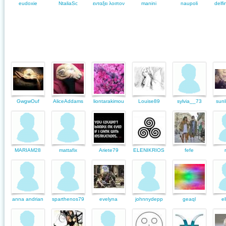
eudoxie
NtaliaSc
ενταξει λοιπον
manini
naupoli
delfi
GwgwOuf
AliceAddams
liontarakimou
Louise89
sylvia__73
sunl
MARIAM28
mattafix
Ariete79
ELENIKRIOS
fefe
anna andrian
sparthenos79
evelyna
johnnydepp
geaql
el