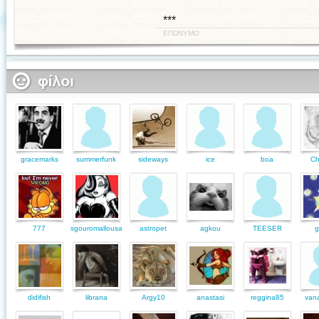
***
ΕΠΩΝΥΜΟ
gracemarks
summerfunk
sideways
ice
boa
Ch
777
sgouromallousa
astropet
agkou
TEESER
g
didifish
librana
Argy10
anastasi
reggina85
vana