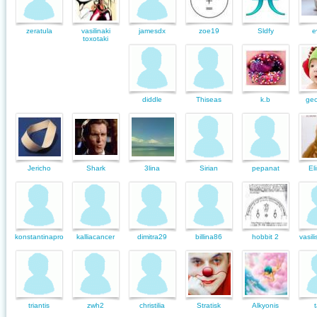
zeratula
vasilinaki
jamesdx
zoe19
Sldfy
e
toxotaki
diddle
Thiseas
k.b
geo
Jericho
Shark
3lina
Sirian
pepanat
El
konstantinapro
kalliacancer
dimitra29
billina86
hobbit 2
vasil
triantis
zwh2
christilia
Stratisk
Alkyonis
t