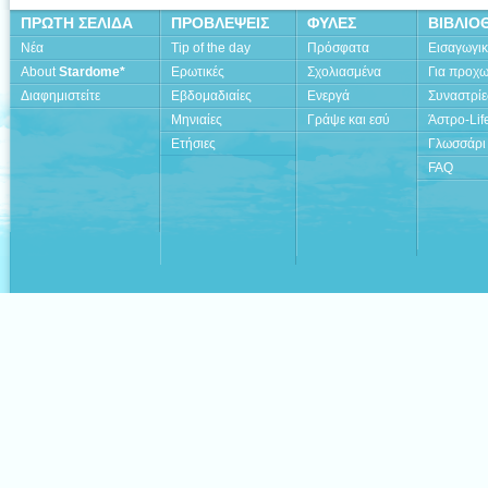
ΠΡΩΤΗ ΣΕΛΙΔΑ
ΠΡΟΒΛΕΨΕΙΣ
ΦΥΛΕΣ
ΒΙΒΛΙΟ
Νέα
Tip of the day
Πρόσφατα
Εισαγωγι
About
Stardome*
Ερωτικές
Σχολιασμένα
Για προχ
Διαφημιστείτε
Εβδομαδιαίες
Ενεργά
Συναστρίε
Μηνιαίες
Γράψε και εσύ
Άστρο-Lif
Ετήσιες
Γλωσσάρι
FAQ