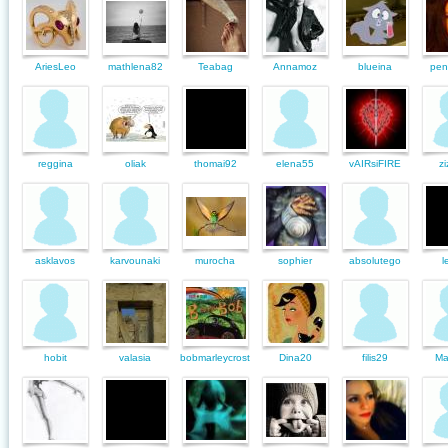
AriesLeo
mathlena82
Teabag
Annamoz
blueina
pen
reggina
oliak
thomai92
elena55
vAIRsiFIRE
z
asklavos
karvounaki
murocha
sophier
absolutego
l
hobit
valasia
bobmarleycrost
Dina20
filis29
Ma