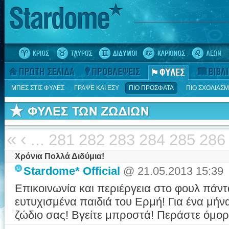
ΜΠΕΣ ΣΤΙΣ ΦΥΛΕΣ
ΓΡΑΨΕ ΚΑΙ ΕΣΥ
ΠΙΟ ΠΡΟΣΦΑΤΑ
ΠΙΟ ΣΧΟΛΙΑΣ
«
‹
...
281
282
283
284
285
286
Χρόνια Πολλά Διδύμια!
Stardome* Official
@ 21.05.2013 15:39
Επικοινωνία και περιέργεια στο φουλ πάντα
ευτυχισμένα παιδιά του Ερμή! Για ένα μήν
ζώδιο σας! Βγείτε μπροστά! Περάστε ό