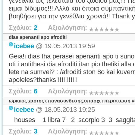
γενέθλια ως τελευταία του ζωδίου μας!!! Πε
ειμαι δίδυμος!!! Αλλά και όποια συμπαντι
βοηθήσει για την γενέθλια χρονιά!! Thank y
Σχόλια:
2
Αξιολόγηση:
dias apenanti apo afroditi
icebee
@ 19.05.2013 19:59
Geia!i dias tha perasei apenanti apo ti sun
oti i antithesi dia afroditi itan pio thetiki all
lete na sumvei? : /afroditi ston 8o kai kuvern
apoleies?thanks!!!!!!!!!!!!
Σχόλια:
6
Αξιολόγηση:
ωριαιος χαρτης επανασυνδεσης.υπαρχει περιπτωση να 
icebee
@ 18.05.2013 19:25
houses 1 libra 7 2 scorpio 3 3 saggitari
Σχόλια:
3
Αξιολόγηση: