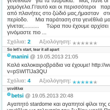
γενεθλίων για τα ταυράκια. Μας πάνε οι γ
χαμόγελα.Γι'αυτό και οι περισσότεροι πα
από πλανήτες στο ζώδιό μας,ήμασταν στα
περίοδο. Μια παράταση στα γενέθλιά 
γίνεται;.......... Τώρα που έχουμε αρχίσει
γινόμαστε πιο ...
Σχόλια:
2
Αξιολόγηση:
So let\'s start, tear it all apart
manini
@ 19.05.2013 21:05
Καλά καλοκαιροβράδια να έχουμε! http://
v=pSWlTlJa3QU
Σχόλια:
4
Αξιολόγηση:
γενέθλια
betsi
@ 19.05.2013 20:48
Αγαπητό stardome και αγαπητοί φίλοι της 