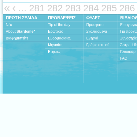
«
‹
...
281
282
283
284
285
286
ΠΡΩΤΗ ΣΕΛΙΔΑ
ΠΡΟΒΛΕΨΕΙΣ
ΦΥΛΕΣ
ΒΙΒΛΙΟ
Νέα
Tip of the day
Πρόσφατα
Εισαγωγι
About
Stardome*
Ερωτικές
Σχολιασμένα
Για προχ
Διαφημιστείτε
Εβδομαδιαίες
Ενεργά
Συναστρίε
Μηνιαίες
Γράψε και εσύ
Άστρο-Lif
Ετήσιες
Γλωσσάρι
FAQ