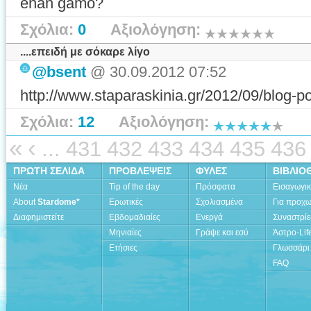
enan gamo?
Σχόλια:
0
Αξιολόγηση:
....επειδή με σόκαρε λίγο
@bsent
@ 30.09.2012 07:52
http://www.staparaskinia.gr/2012/09/blog-p
Σχόλια:
12
Αξιολόγηση:
«
‹
...
431
432
433
434
435
436
ΠΡΩΤΗ ΣΕΛΙΔΑ
ΠΡΟΒΛΕΨΕΙΣ
ΦΥΛΕΣ
ΒΙΒΛΙΟ
Νέα
Tip of the day
Πρόσφατα
Εισαγωγι
About
Stardome*
Ερωτικές
Σχολιασμένα
Για προχ
Διαφημιστείτε
Εβδομαδιαίες
Ενεργά
Συναστρίε
Μηνιαίες
Γράψε και εσύ
Άστρο-Lif
Ετήσιες
Γλωσσάρι
FAQ