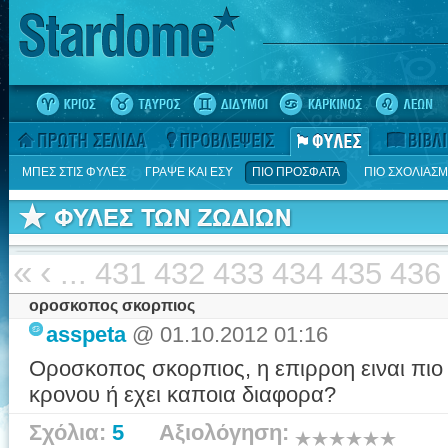
ΜΠΕΣ ΣΤΙΣ ΦΥΛΕΣ
ΓΡΑΨΕ ΚΑΙ ΕΣΥ
ΠΙΟ ΠΡΟΣΦΑΤΑ
ΠΙΟ ΣΧΟΛΙΑΣ
«
‹
...
431
432
433
434
435
436
οροσκοπος σκορπιος
asspeta
@ 01.10.2012 01:16
Οροσκοπος σκορπιος, η επιρροη ειναι πιο
κρονου ή εχει καποια διαφορα?
Σχόλια:
5
Αξιολόγηση: