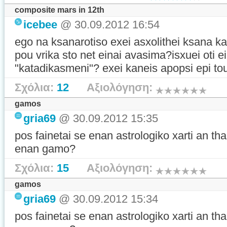
composite mars in 12th
icebee
@ 30.09.2012 16:54
ego na ksanarotiso exei asxolithei ksana ka
pou vrika sto net einai avasima?isxuei oti ei
"katadikasmeni"? exei kaneis apopsi epi tou
Σχόλια:
12
Αξιολόγηση:
gamos
gria69
@ 30.09.2012 15:35
pos fainetai se enan astrologiko xarti an t
enan gamo?
Σχόλια:
15
Αξιολόγηση:
gamos
gria69
@ 30.09.2012 15:34
pos fainetai se enan astrologiko xarti an t