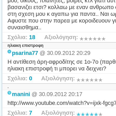
μου, οικους, πλανητες, μοιρες κτλ γιατι α
βασανιζει ετσι? κολλαω με εναν ανθρωπο 
στη σχεση μου κ αγαπω για παντα.. Ναι ωρ
Αφυστε που στην παρεα με κοροιδευουν γι
συναισθημα..
Σχόλια:
18
Αξιολόγηση:
ηλιακη επιστροφη
psarina77
@ 30.09.2012 20:29
Η αντίθεση άρη-αφροδίτης σε 1ο-7ο (παρθε
ηλιακη επιστροφή τι μπορει να δειχνει?
Σχόλια:
0
Αξιολόγηση:
.
manini
@ 30.09.2012 20:17
http://www.youtube.com/watch?v=ijxk-fgcg
Σχόλια:
7
Αξιολόγηση: