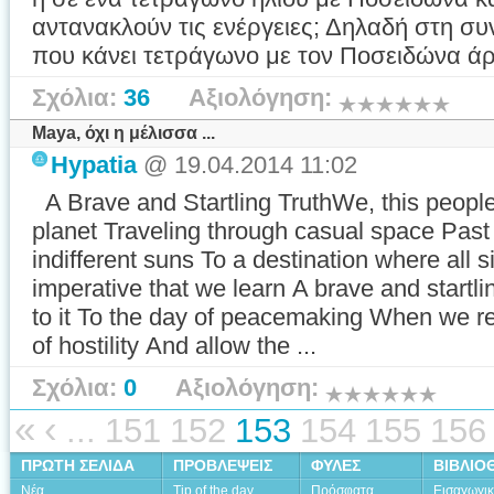
αντανακλούν τις ενέργειες; Δηλαδή στη συ
που κάνει τετράγωνο με τον Ποσειδώνα άρ
Σχόλια:
36
Αξιολόγηση:
Maya, όχι η μέλισσα ...
Hypatia
@ 19.04.2014 11:02
A Brave and Startling TruthWe, this people
planet Traveling through casual space Past 
indifferent suns To a destination where all si
imperative that we learn A brave and start
to it To the day of peacemaking When we re
of hostility And allow the ...
Σχόλια:
0
Αξιολόγηση:
«
‹
...
151
152
153
154
155
156
ΠΡΩΤΗ ΣΕΛΙΔΑ
ΠΡΟΒΛΕΨΕΙΣ
ΦΥΛΕΣ
ΒΙΒΛΙΟ
Νέα
Tip of the day
Πρόσφατα
Εισαγωγι