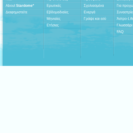
About
Stardome*
Ερωτικές
Σχολιασμένα
Για προχ
Διαφημιστείτε
Εβδομαδιαίες
Ενεργά
Συναστρίε
Μηνιαίες
Γράψε και εσύ
Άστρο-Lif
Ετήσιες
Γλωσσάρι
FAQ