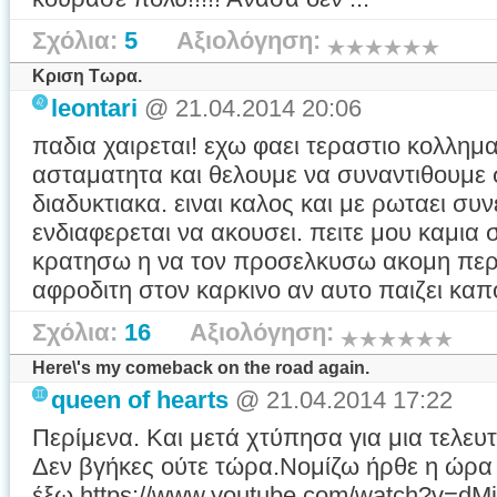
Σχόλια:
5
Αξιολόγηση:
Κριση Τωρα.
leontari
@ 21.04.2014 20:06
παδια χαιρεται! εχω φαει τεραστιο κολλημ
ασταματητα και θελουμε να συναντιθουμε 
διαδυκτιακα. ειναι καλος και με ρωταει συ
ενδιαφερεται να ακουσει. πειτε μου καμια 
κρατησω η να τον προσελκυσω ακομη περι
αφροδιτη στον καρκινο αν αυτο παιζει κα
Σχόλια:
16
Αξιολόγηση:
Here\'s my comeback on the road again.
queen of hearts
@ 21.04.2014 17:22
Περίμενα. Και μετά χτύπησα για μια τελευ
Δεν βγήκες ούτε τώρα.Νομίζω ήρθε η ώρα 
έξω.https://www.youtube.com/watch?v=d