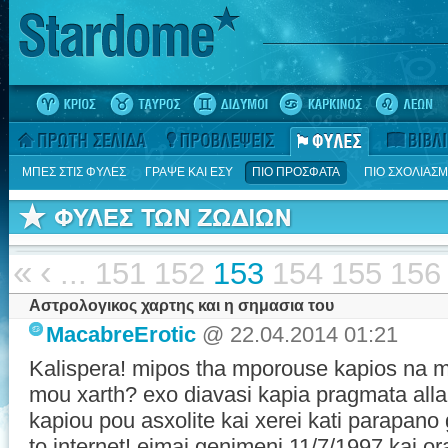
ΜΠΕΣ ΣΤΙΣ ΦΥΛΕΣ
ΓΡΑΨΕ ΚΑΙ ΕΣΥ
ΠΙΟ ΠΡΟΣΦΑΤΑ
ΠΙΟ ΣΧΟΛΙΑΣ
«
‹
...
151
152
153
154
155
156
Αστρολογικος χαρτης και η σημασια του
MacabreErotic
@ 22.04.2014 01:21
Kalispera! mipos tha mporouse kapios na mo
mou xarth? exo diavasi kapia pragmata alla th
kapiou pou asxolite kai xerei kati parapano g
to internet! eimai genimeni 11/7/1997 kai ora