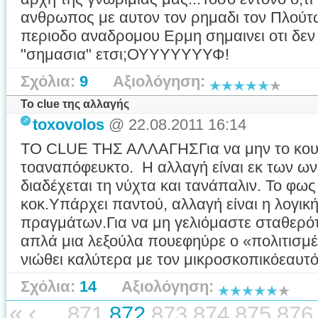
ανθρωπος με αυτον τον ρημαδι τον Πλούτω
περιοδο αναδρομου Ερμη σημαινει οτι δεν
"σημασια" ετσι;ΟΥΥΥΥΥΥΥΦ!
Σχόλια:
9
Αξιολόγηση:
Το clue της αλλαγής
toxovolos
@ 22.08.2011 16:14
ΤΟ CLUE ΤΗΣ ΑΛΛΑΓΗΣΓια να μην το κουρ
τοαναπόφευκτο. Η αλλαγή είναι εκ των ων
διαδέχεται τη νύχτα και τανάπαλιν. Το φως
κοκ.Υπάρχει παντού, αλλαγή είναι η λογικ
πραγμάτων.Για να μη γελιόμαστε σταθερό
απλά μια λεξούλα πουεφηύρε ο «πολιτισμ
νιώθει καλύτερα με τον μικροσκοπικόεαυτό 
Σχόλια:
14
Αξιολόγηση:
«
‹
...
871
872
873
874
875
876