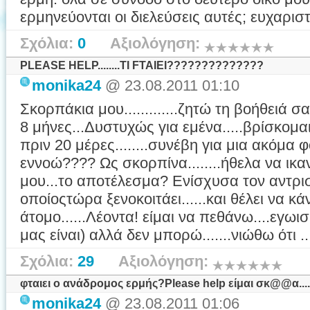
ερμηνεύονται οι διελεύσεις αυτές; ευχαρι
Σχόλια:
0
Αξιολόγηση:
PLEASE HELP........TI FTAIEI??????????????
monika24
@ 23.08.2011 01:10
Σκορπάκια μου.............ζητώ τη βοήθειά σ
8 μήνες...Δυστυχώς για εμένα.....βρίσκομαι
πριν 20 μέρες........συνέβη για μια ακόμα φο
εννοώ???? Ως σκορπίνα........ήθελα να ικ
μου...το αποτέλεσμα? Ενίσχυσα τον αντρι
οποίοςτώρα ξενοκοιτάει......και θέλει να κά
άτομο......Λέοντα! είμαι να πεθάνω....εγωισμ
μας είναι) αλλά δεν μπορώ.......νιώθω ότι ..
Σχόλια:
29
Αξιολόγηση:
φταιει ο ανάδρομος ερμής?Please help είμαι σκ@@α......
monika24
@ 23.08.2011 01:06