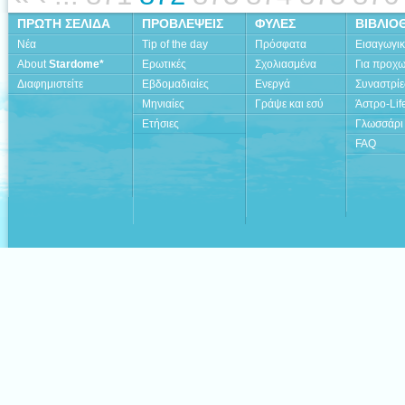
ΠΡΩΤΗ ΣΕΛΙΔΑ
ΠΡΟΒΛΕΨΕΙΣ
ΦΥΛΕΣ
ΒΙΒΛΙΟ
Νέα
Tip of the day
Πρόσφατα
Εισαγωγι
About
Stardome*
Ερωτικές
Σχολιασμένα
Για προχ
Διαφημιστείτε
Εβδομαδιαίες
Ενεργά
Συναστρίε
Μηνιαίες
Γράψε και εσύ
Άστρο-Lif
Ετήσιες
Γλωσσάρι
FAQ