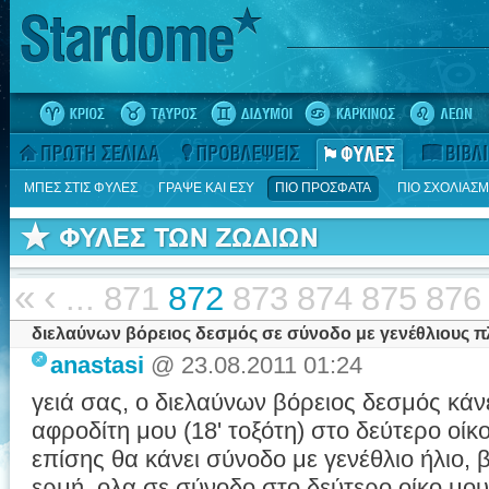
ΜΠΕΣ ΣΤΙΣ ΦΥΛΕΣ
ΓΡΑΨΕ ΚΑΙ ΕΣΥ
ΠΙΟ ΠΡΟΣΦΑΤΑ
ΠΙΟ ΣΧΟΛΙΑΣ
«
‹
...
871
872
873
874
875
876
διελαύνων βόρειος δεσμός σε σύνοδο με γενέθλιους π
anastasi
@ 23.08.2011 01:24
γειά σας, ο διελαύνων βόρειος δεσμός κάν
αφροδίτη μου (18' τοξότη) στο δεύτερο οίκο
επίσης θα κάνει σύνοδο με γενέθλιο ήλιο, 
ερμή. ολα σε σύνοδο στο δεύτερο οίκο μου