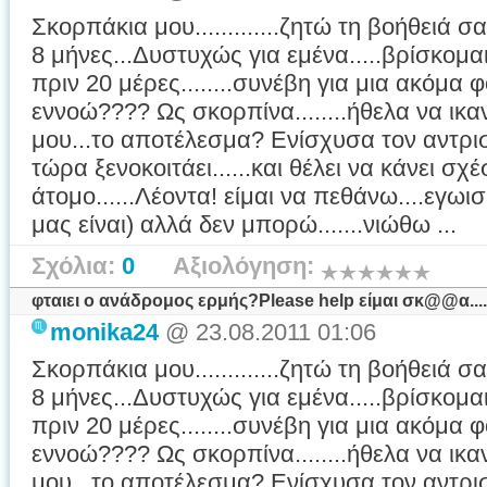
Σκορπάκια μου.............ζητώ τη βοήθειά σ
8 μήνες...Δυστυχώς για εμένα.....βρίσκομαι
πριν 20 μέρες........συνέβη για μια ακόμα φο
εννοώ???? Ως σκορπίνα........ήθελα να ικ
μου...το αποτέλεσμα? Ενίσχυσα τον αντρι
τώρα ξενοκοιτάει......και θέλει να κάνει σχέ
άτομο......Λέοντα! είμαι να πεθάνω....εγωισμ
μας είναι) αλλά δεν μπορώ.......νιώθω ...
Σχόλια:
0
Αξιολόγηση:
φταιει ο ανάδρομος ερμής?Please help είμαι σκ@@α......
monika24
@ 23.08.2011 01:06
Σκορπάκια μου.............ζητώ τη βοήθειά σ
8 μήνες...Δυστυχώς για εμένα.....βρίσκομαι
πριν 20 μέρες........συνέβη για μια ακόμα φο
εννοώ???? Ως σκορπίνα........ήθελα να ικ
μου...το αποτέλεσμα? Ενίσχυσα τον αντρι