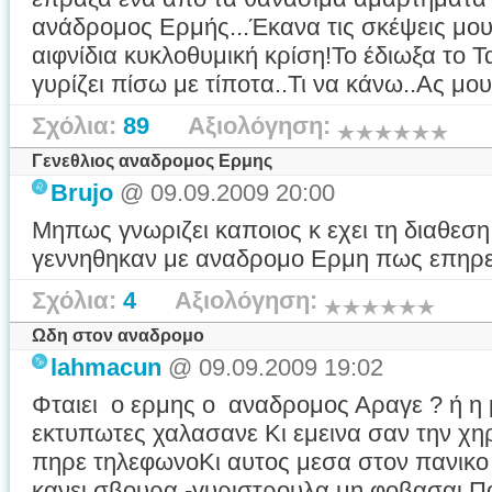
ανάδρομος Ερμής...Έκανα τις σκέψεις μου
αιφνίδια κυκλοθυμική κρίση!Το έδιωξα το Τ
γυρίζει πίσω με τίποτα..Τι να κάνω..Ας μου
Σχόλια:
89
Αξιολόγηση:
Γενεθλιος αναδρομος Ερμης
Brujo
@ 09.09.2009 20:00
Μηπως γνωριζει καποιος κ εχει τη διαθεσ
γεννηθηκαν με αναδρομο Ερμη πως επηρε
Σχόλια:
4
Αξιολόγηση:
Ωδη στον αναδρομο
lahmacun
@ 09.09.2009 19:02
Φταιει ο ερμης ο αναδρομος Αραγε ? ή η
εκτυπωτες χαλασανε Κι εμεινα σαν την χη
πηρε τηλεφωνοΚι αυτος μεσα στον πανικο 
κανει σβουρα -γυριστρουλα μη φοβασαι Πα