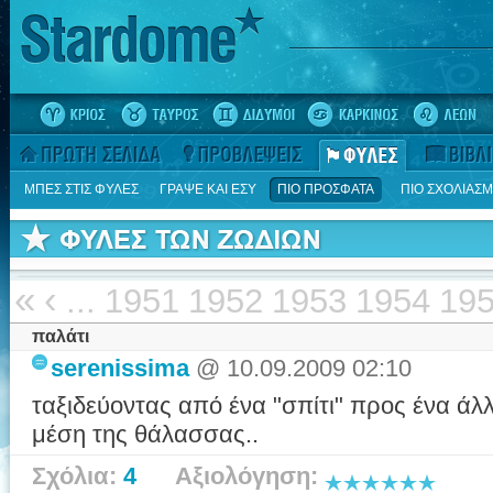
ΜΠΕΣ ΣΤΙΣ ΦΥΛΕΣ
ΓΡΑΨΕ ΚΑΙ ΕΣΥ
ΠΙΟ ΠΡΟΣΦΑΤΑ
ΠΙΟ ΣΧΟΛΙΑΣ
«
‹
...
1951
1952
1953
1954
19
παλάτι
serenissima
@ 10.09.2009 02:10
ταξιδεύοντας από ένα "σπίτι" προς ένα άλ
μέση της θάλασσας..
Σχόλια:
4
Αξιολόγηση: