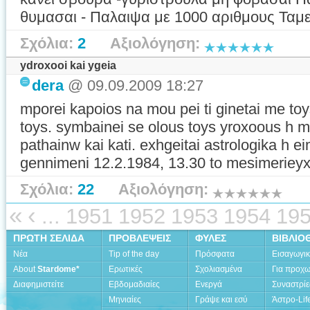
θυμασαι - Παλαιψα με 1000 αριθμους Ταμειο
Σχόλια:
2
Αξιολόγηση:
ydroxooi kai ygeia
dera
@ 09.09.2009 18:27
mporei kapoios na mou pei ti ginetai me to
toys. symbainei se olous toys yroxoous h
pathainw kai kati. exhgeitai astrologika h e
gennimeni 12.2.1984, 13.30 to mesimerieyx
Σχόλια:
22
Αξιολόγηση:
«
‹
...
1951
1952
1953
1954
19
ΠΡΩΤΗ ΣΕΛΙΔΑ
ΠΡΟΒΛΕΨΕΙΣ
ΦΥΛΕΣ
ΒΙΒΛΙΟ
Νέα
Tip of the day
Πρόσφατα
Εισαγωγι
About
Stardome*
Ερωτικές
Σχολιασμένα
Για προχ
Διαφημιστείτε
Εβδομαδιαίες
Ενεργά
Συναστρίε
Μηνιαίες
Γράψε και εσύ
Άστρο-Lif