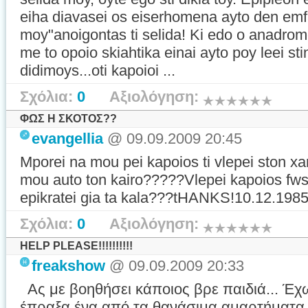
eiha diavasei os eiserhomena ayto den emf
moy"anoigontas ti selida! Ki edo o anadr
me to opoio skiahtika einai ayto poy leei stin
didimoys...oti kapoioi ...
Σχόλια:
0
Αξιολόγηση:
ΦΩΣ Η ΣΚΟΤΟΣ??
evangellia
@ 09.09.2009 20:45
Mporei na mou pei kapoios ti vlepei ston xar
mou auto ton kairo?????Vlepei kapoios fws 
epikratei gia ta kala???tHANKS!10.12.1985,
Σχόλια:
0
Αξιολόγηση:
HELP PLEASE!!!!!!!!!!
freakshow
@ 09.09.2009 20:33
Ας με βοηθήσει κάποιος βρε παιδιά... Έχω
έπραξα ένα από τα θανάσιμα αμαρτήματα 