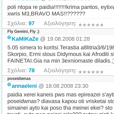
poli ntopa re paidia!!!!!!!!krima pantos, eyti
xwris M3,BRAVO MAS!!??????
Σχόλια:
97
Αξιολόγηση:
Fly Gemini, Fly ;)
KaMiKaZe
@ 19.08.2008 01:28
5.05 simera to koritsi.Terastia a8litria3/6/
Skorpio, Ermi stous Didymous kai Afroditi s
FAINETAI.Gia na min 3exniomaste diladis.;
Σχόλια:
78
Αξιολόγηση:
poseidwnas
annaeleni
@ 18.08.2008 23:30
paidia xerei kaneis pws mas epireazei s'ayti 
poseidwnas? diavasa kapou oti vrisketai ston
simainei ayto kai poso tha meinei ekei? sto 