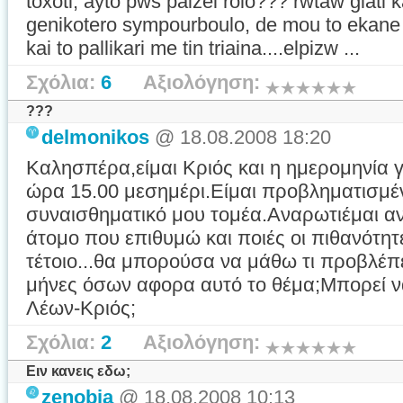
toxoti, ayto pws paizei rolo??? rwtaw giati ka
genikotero sympourboulo, de mou to ekane 
kai to pallikari me tin triaina....elpizw ...
Σχόλια:
6
Αξιολόγηση:
???
delmonikos
@ 18.08.2008 18:20
Καλησπέρα,είμαι Κριός και η ημερομηνία γ
ώρα 15.00 μεσημέρι.Είμαι προβληματισμέν
συναισθηματικό μου τομέα.Αναρωτιέμαι αν
άτομο που επιθυμώ και ποιές οι πιθανότητε
τέτοιο...θα μπορούσα να μάθω τι προβλέπ
μήνες όσων αφορα αυτό το θέμα;Μπορεί ν
Λέων-Κριός;
Σχόλια:
2
Αξιολόγηση:
Ειν κανεις εδω;
zenobia
@ 18.08.2008 10:13