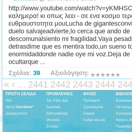
http://www.youtube.com/watch?v=yKMHSC
καλημερα! κι οπως λεει - σε ενα κοσμο τερ
ευθραυστοτητα μουLucha de gigantesconvier
duelo salvajeadvierte,lo cerca que ando d
descomunalsiento mi fragilidad.Vaya pesadi
detrasdime que es mentira todo,un sueno 
enormidaddonde nadie oye mi voz.Deja de
ocultarque ...
Σχόλια:
39
Αξιολόγηση:
«
‹
...
2441
2442
2443
2444
24
ΠΡΩΤΗ ΣΕΛΙΔΑ
ΠΡΟΒΛΕΨΕΙΣ
ΦΥΛΕΣ
ΒΙΒΛΙΟ
Νέα
Tip of the day
Πρόσφατα
Εισαγωγι
About
Stardome*
Ερωτικές
Σχολιασμένα
Για προχ
Διαφημιστείτε
Εβδομαδιαίες
Ενεργά
Συναστρίε
Μηνιαίες
Γράψε και εσύ
Άστρο-Lif
Ετήσιες
Γλωσσάρι