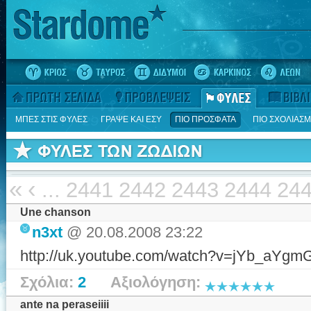
ΜΠΕΣ ΣΤΙΣ ΦΥΛΕΣ
ΓΡΑΨΕ ΚΑΙ ΕΣΥ
ΠΙΟ ΠΡΟΣΦΑΤΑ
ΠΙΟ ΣΧΟΛΙΑΣ
«
‹
...
2441
2442
2443
2444
24
Une chanson
n3xt
@ 20.08.2008 23:22
http://uk.youtube.com/watch?v=jYb_aYgm
Σχόλια:
2
Αξιολόγηση:
ante na peraseiiii