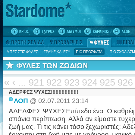
ΜΠΕΣ ΣΤΙΣ ΦΥΛΕΣ
ΓΡΑΨΕ ΚΑΙ ΕΣΥ
ΠΙΟ ΠΡΟΣΦΑΤΑ
ΠΙΟ ΣΧΟΛΙΑΣ
«
‹
...
921
922
923
924
925
926
ΑΔΕΡΦΕΣ ΨΥΧΕΣ!!!!!!!!!!!!!!!!!!
ΛΟΠ
@ 02.07.2011 23:14
ΑΔΕΛΦΕΣ ΨΥΧΕΣΕπίπεδο ένα: Ο καθρέφτης
σπάνια περίπτωση. Αλλά αν είμαστε τυχερ
ζωή μας. Τι τις κάνει τόσο ξεχωριστές; Αδ
έρχονται στη ζωή μας με γρήγορο, μαγικό