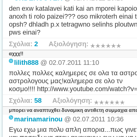
den exw katalavei kati kai an mporei kapoi
anoxh ti rolo paizei??? oso mikroterh einai 
opsh? dhladh p.x tetragwno selinhs ploutw
pws einai?
Σχόλια:
2
Αξιολόγηση:
αχχχ!!
lilith888
@ 02.07.2011 11:10
πολλες πολλες καλημερες σε ολα τα αστρ
αστρολογους μας!καλημερα σε ολο τν
κοσμο!!!! http://www.youtube.com/watch?
Σχόλια:
58
Αξιολόγηση:
μπορει να αναπτυχθει δυναμικη αντιθετη συμμαχια απ
marinamarinou
@ 02.07.2011 10:36
Εγω εχω μια πολυ απλη απορια...πως γινε