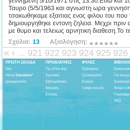
γεννημενη 5/10/1971 στις 13.30.Εδω και 1
Ταυρο (5/5/1963 και αγνωστη ωρα γεννηση
τσακωθηκαμε εξαιτιας ενος φιλου του που 
δημιουργηθηκε εντονη ζηλεια. Μεχρι πριν
με θυμο και τελειως αρνητικη διαθεση.Το τε
Σχόλια:
13
Αξιολόγηση:
«
‹
...
921
922
923
924
925
926
ΠΡΩΤΗ ΣΕΛΙΔΑ
ΠΡΟΒΛΕΨΕΙΣ
ΦΥΛΕΣ
ΒΙΒΛΙΟ
Νέα
Tip of the day
Πρόσφατα
Εισαγωγι
About
Stardome*
Ερωτικές
Σχολιασμένα
Για προχ
Διαφημιστείτε
Εβδομαδιαίες
Ενεργά
Συναστρίε
Μηνιαίες
Γράψε και εσύ
Άστρο-Lif
Ετήσιες
Γλωσσάρι
FAQ