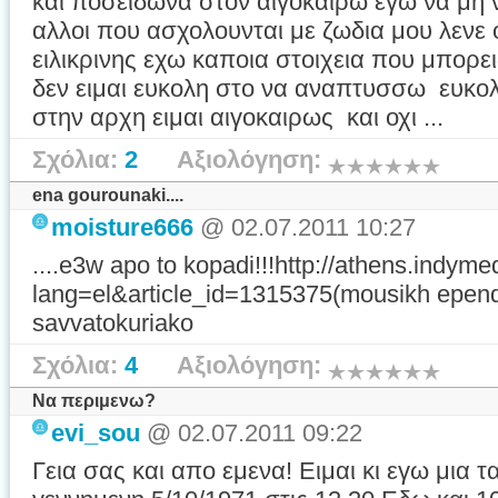
και ποσειδωνα στον αιγοκαιρω εγω να μη 
αλλοι που ασχολουνται με ζωδια μου λενε οτι
ειλικρινης εχω καποια στοιχεια που μπορει
δεν ειμαι ευκολη στο να αναπτυσσω ευκολ
στην αρχη ειμαι αιγοκαιρως και οχι ...
Σχόλια:
2
Αξιολόγηση:
ena gourounaki....
moisture666
@ 02.07.2011 10:27
....e3w apo to kopadi!!!http://athens.indyme
lang=el&article_id=1315375(mousikh ependus
savvatokuriako
Σχόλια:
4
Αξιολόγηση:
Να περιμενω?
evi_sou
@ 02.07.2011 09:22
Γεια σας και απο εμενα! Ειμαι κι εγω μια 