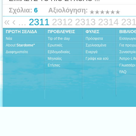
Σχόλια:
6
Αξιολόγηση:
«
‹
...
2311
2312
2313
2314
23
ΠΡΩΤΗ ΣΕΛΙΔΑ
ΠΡΟΒΛΕΨΕΙΣ
ΦΥΛΕΣ
ΒΙΒΛΙΟ
Νέα
Tip of the day
Πρόσφατα
Εισαγωγι
About
Stardome*
Ερωτικές
Σχολιασμένα
Για προχ
Διαφημιστείτε
Εβδομαδιαίες
Ενεργά
Συναστρίε
Μηνιαίες
Γράψε και εσύ
Άστρο-Lif
Ετήσιες
Γλωσσάρι
FAQ