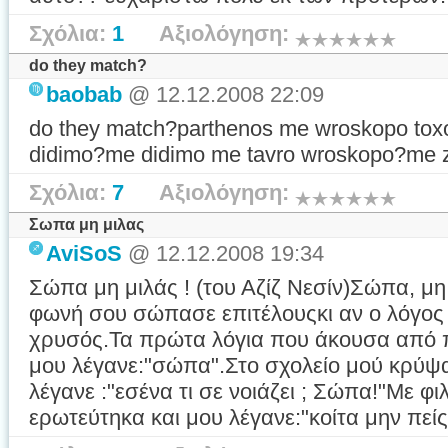
Σχόλια:
1
Αξιολόγηση:
do they match?
baobab
@ 12.12.2008 22:09
do they match?parthenos me wroskopo toxo
didimo?me didimo me tavro wroskopo?me z
Σχόλια:
7
Αξιολόγηση:
Σωπα μη μιλας
AviSoS
@ 12.12.2008 19:34
Σώπα μη μιλάς ! (του Αζίζ Νεσίν)Σώπα, μη 
φωνή σου σώπασε επιτέλουςκι αν ο λόγος 
χρυσός.Τα πρώτα λόγια που άκουσα από π
μου λέγανε:"σώπα".Στο σχολείο μού κρύψα
λέγανε :"εσένα τι σε νοιάζει ; Σώπα!"Με φ
ερωτεύτηκα και μου λέγανε:"κοίτα μην πείς 