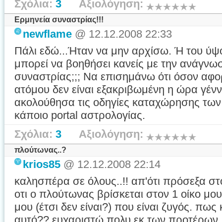
Σχόλια:
3
Αξιολόγηση:
Ερμηνεία συναστρίας!!!
newflame
@ 12.12.2008 22:33
Πάλι εδώ...Ήταν να μην αρχίσω. Ή του ύψ
μπορεί να βοηθήσει κανείς με την ανάγν
συναστρίας;;; Να επισημάνω ότι όσον αφ
ατόμου δεν είναι εξακριβωμένη η ώρα γέν
ακολούθησα τις οδηγίες καταχώρησης των
κάποιο portal αστρολογίας.
Σχόλια:
3
Αξιολόγηση:
πλούτωνας..?
krios85
@ 12.12.2008 22:14
καλησπέρα σε όλους..!! απ'ότι πρόσεξα σ
οτι ο πλούτωνας βρίσκεται στον 1 οίκο μ
μου (έτσι δεν είναι?) που είναι ζυγός. πως
αυτό?? ευχαριστώ πολυ εκ των προτέρων..