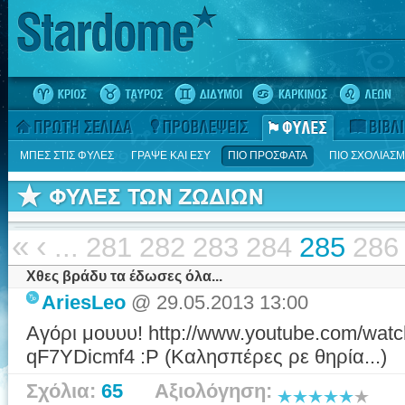
ΜΠΕΣ ΣΤΙΣ ΦΥΛΕΣ
ΓΡΑΨΕ ΚΑΙ ΕΣΥ
ΠΙΟ ΠΡΟΣΦΑΤΑ
ΠΙΟ ΣΧΟΛΙΑΣ
«
‹
...
281
282
283
284
285
286
Χθες βράδυ τα έδωσες όλα...
AriesLeo
@ 29.05.2013 13:00
Αγόρι μουυυ! http://www.youtube.com/wat
qF7YDicmf4 :P (Καλησπέρες ρε θηρία...)
Σχόλια:
65
Αξιολόγηση: