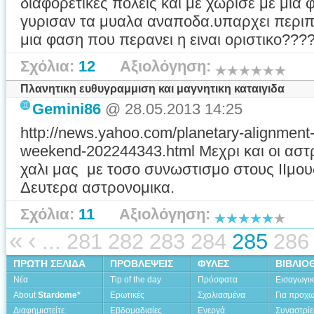
διαφορετικες πολεις και με χωρισε με μια φ
γυρισαν τα μυαλα αναποδα.υπαρχει περι
μια φαση που περανει η ειναι οριστικο???
Σχόλια:
12
Αξιολόγηση:
Πλανητικη ευθυγραμμιση και μαγνητικη καταιγιδα
Gemini86
@ 28.05.2013 14:25
http://news.yahoo.com/planetary-alignment
weekend-202244343.html Μεχρι και οι αστ
χαλι μας με τοσο συνωστισμο στους ΙΙμου
Δευτερα αστρονομικα.
Σχόλια:
11
Αξιολόγηση:
«
‹
...
281
282
283
284
285
286
ΠΡΩΤΗ ΣΕΛΙΔΑ
ΠΡΟΒΛΕΨΕΙΣ
ΦΥΛΕΣ
ΒΙΒΛΙΟ
Νέα
Tip of the day
Πρόσφατα
Εισαγωγι
About
Stardome*
Ερωτικές
Σχολιασμένα
Για προχ
Διαφημιστείτε
Εβδομαδιαίες
Ενεργά
Συναστρίε