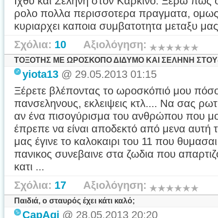
Ιχθυ και Σεληνη στον Καρκινο. Ξερω πως 
ρολο πολλα περισσοτερα πραγματα, ομως 
κυριαρχει καποια συμβατοτητα μεταξυ μας
Σχόλια:
10
Αξιολόγηση:
ΤΟΞΟΤΗΣ ΜΕ ΩΡΟΣΚΟΠΟ ΔΙΔΥΜΟ ΚΑΙ ΣΕΛΗΝΗ ΣΤΟΥς 
yiota13
@ 29.05.2013 01:15
Ξέρετε βλέποντας το ωροσκόπιό μου πόσ
πανσεληνους, εκλειψεις κτλ.... Να σας ρω
αν ένα πισογύρισμα του ανθρώπου που μο
έπρεπε να είναι αποδεκτό από μενα αυτή τ
μας έγινε το καλοκαιρι του 11 που θυμασ
πανικος συνεβαινε στα ζωδια που απαρτιζ
κατι ...
Σχόλια:
17
Αξιολόγηση:
Παιδιά, ο σταυρός έχει κάτι καλό;
CapAqi
@ 28.05.2013 20:20