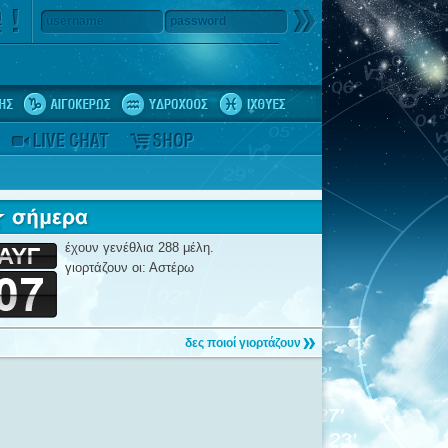
username
password
έχουν γενέθλια 288 μέλη.
γιορτάζουν οι: Αστέρω
δες ποιοί γιορτάζουν