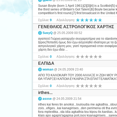
gpano
@ 25.05.2009 02:15
Susan Boyle (born 1 April 1961)[2][3][4] is a Scottish[
the third series of Britain's Got Talent.[6] Boyle bec
competition's first round,[7] first broadcast in the Unit
Σχόλια:
9
Αξιολόγηση:
ΓΕΝΕΘΛΙΟΣ ΑΣΤΡΟΛΟΓΙΚΟΣ ΧΑΡΤΗΣ
SusyQ
@ 25.05.2009 00:52
αγαπητέ Γιώργο,καταρχήν συγχαρητήρια για το stardome 
ξέρεις!!!επειδή όμως δεν έχω ασχοληθεί ιδιαίτερα με 
αστρολογικό χάρτη μου, γιατί πραγματικά οταν αναφέρ
χάρτη δεν έχω ιδέα ...
Σχόλια:
0
Αξιολόγηση:
ΕΛΠΙΔΑ
woman
@ 24.05.2009 23:40
ΑΠΟ ΤΟ ΚΑΛΟΚΑΙΡΙ ΤΟΥ 2000 ΑΛΛΑΞΕ Η ΖΩΗ ΜΟΥ Ρ
ΘΑ ΥΠΑΡΞΕΙ ΚΑΠΟΙΑ ΕΥΚΑΙΡΙΑ ΣΤΑ ΕΠΑΓΓΕΛΜΑΤΙΚΑ
Σχόλια:
0
Αξιολόγηση:
irthes...
asxse
@ 24.05.2009 21:54
irthes kai feres tin anoiksi...louloudia me agkathia...stou
zois...efiges...kai kanagirises...den perimena oti tha evr
fora mplextika...sta idia agkathia tou kipou tis kardias...ka
klais apo agapis'agapisa poli,isos ksanagiriseis....sares