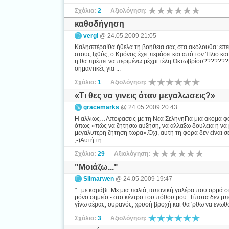
Σχόλια:
2
Αξιολόγηση:
καθοδήγηση
vergi
@ 24.05.2009 21:05
Καλησπέρα!θα ήθελα τη βοήθεια σας στα ακόλουθα: επε
στους Ιχθύς, ο Κρόνος έχει περάσει και από τον Ήλιο κα
η θα πρέπει να περιμένω μέχρι τέλη Οκτωβρίου???????Ε
σημαντικές για ...
Σχόλια:
1
Αξιολόγηση:
«Τι θες να γινεις όταν μεγαλωσεις?»
gracemarks
@ 24.05.2009 20:43
Η αλλιως…Αποφασεις με τη Νεα ΣεληνηΓια μια ακομα φο
όπως «πώς να ζητησω αυξηση, να αλλαξω δουλεια η να με
μεγαλυτερη ζητηση τωρα».Όχι, αυτή τη φορα δεν είναι σε
;-)Αυτή τη ...
Σχόλια:
29
Αξιολόγηση:
"Μοιάζω..."
Silmarwen
@ 24.05.2009 19:47
"...με καράβι. Με μια παλιά, ισπανική γαλέρα που ορμά σ
μόνο σημείο - στο κέντρο του πόθου μου. Τίποτα δεν μπο
γίνω αέρας, ουρανός, χρυσή βροχή και θα 'ρθω να ενωθώ 
Σχόλια:
3
Αξιολόγηση: