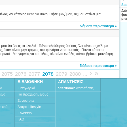
Sta
Διό
λος. Αν κάποιος θέλει να συνομιλήσει μαζί μου, ας μου στείλει μια
ψόφ
μπε
διάβασε περισσότερα »
μου θα βρεις τα κλειδιά...Πάντα ελεύθερος θα 'σαι, έλα κάνε παιχνίδι μα
ις, όταν πίνεις μην τρέχεις, στα φανάρια να σταματάς...Πάντα κάποιος
 ρωτά...Μη γυρνάς να κοιτάξεις, όλα είναι εντάξει, πάντα βρίσκω μιαν άκρη
διάβασε περισσότερα »
›
»
2075
2076
2077
2078
2079
2080
...
ΒΙΒΛΙΟΘΗΚΗ
ΑΠΑΝΤΗΣΕΙΣ
τα
Εισαγωγικά
Stardome*
απαντήσεις
μένα
Για προχωρημένους
Συναστρίες
ι εσύ
Άστρο-Lifestyle
Γλωσσάρι
FAQ