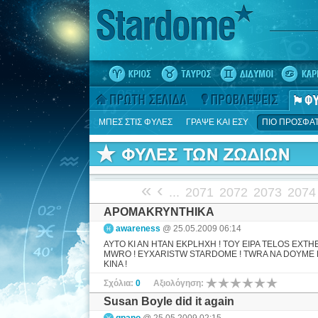
ΜΠΕΣ ΣΤΙΣ ΦΥΛΕΣ
ΓΡΑΨΕ ΚΑΙ ΕΣΥ
ΠΙΟ ΠΡΟΣΦΑ
«
‹
...
2071
2072
2073
2074
APOMAKRYNTHIKA
awareness
@ 25.05.2009 06:14
AYTO KI AN HTAN EKPLHXH ! TOY EIPA TELOS EXTH
MWRO ! EYXARISTW STARDOME ! TWRA NA DOYME PO
KINA !
Σχόλια:
0
Αξιολόγηση:
Susan Boyle did it again