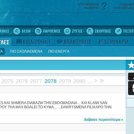
ΤΑ
ΠΙΟ ΣΧΟΛΙΑΣΜΕΝΑ
ΠΙΟ ΕΝΕΡΓΑ
›
»
2075
2076
2077
2078
2079
2080
...
ES KAI SHMERA DIABAZW THN EBDOMADIAIA ... KAI KLAIW SAN
Y THA MAS BGALEI TO KYMA.... ...DAKRYSMENA FILIA APO THN
διάβασε περισσότερα »