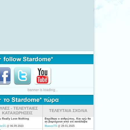
banner is loading...
ΥΛΕΣ - ΤΕΛΕΥΤΑΙΕΣ
ΤΕΛΕΥΤΑΙΑ ΣΧΟΛΙΑ
ΚΑΤΑΧΩΡΗΣΕΙΣ
ou Really Love Nothing
Βαρέθηκε ο ανθρώπος. Και εγώ θα
σε βαριόμουν από οτί κατάλαβα
είσαι από τις ξενέρωτες που
fer21
@ 06.09.2023
ManosTS
@ 29.01.2025
ψάχνουν απλά για "σύζυγο". Η