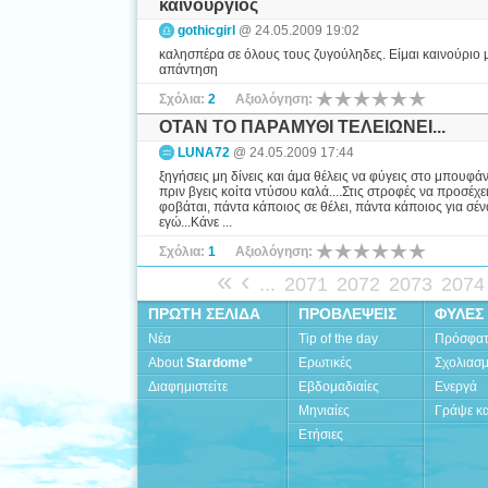
καινούργιος
gothicgirl
@ 24.05.2009 19:02
καλησπέρα σε όλους τους ζυγούληδες. Είμαι καινούριο μέ
απάντηση
Σχόλια:
2
Αξιολόγηση:
ΟΤΑΝ ΤΟ ΠΑΡΑΜΥΘΙ ΤΕΛΕΙΩΝΕΙ...
LUNA72
@ 24.05.2009 17:44
ξηγήσεις μη δίνεις και άμα θέλεις να φύγεις στο μπουφάν 
πριν βγεις κοίτα ντύσου καλά....Στις στροφές να προσέχε
φοβάται, πάντα κάποιος σε θέλει, πάντα κάποιος για σένα
εγώ...Κάνε ...
Σχόλια:
1
Αξιολόγηση:
«
‹
...
2071
2072
2073
2074
ΠΡΩΤΗ ΣΕΛΙΔΑ
ΠΡΟΒΛΕΨΕΙΣ
ΦΥΛΕΣ
Νέα
Tip of the day
Πρόσφα
About
Stardome*
Ερωτικές
Σχολιασ
Διαφημιστείτε
Εβδομαδιαίες
Ενεργά
Μηνιαίες
Γράψε κα
Ετήσιες