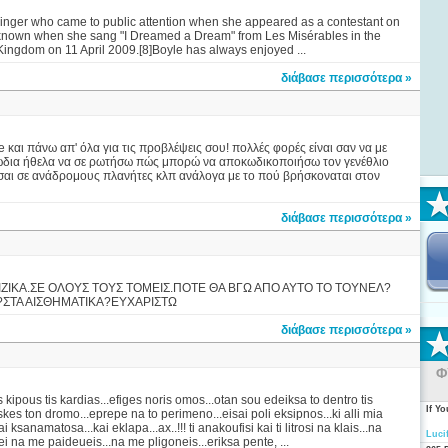
5] singer who came to public attention when she appeared as a contestant on
ame known when she sang "I Dreamed a Dream" from Les Misérables in the
ed Kingdom on 11 April 2009.[8]Boyle has always enjoyed ...
διάβασε περισσότερα »
και πάνω απ' όλα για τις προβλέψεις σου! πολλές φορές είναι σαν να με
τα ζώδια ήθελα να σε ρωτήσω πώς μπορώ να αποκωδικοποιήσω τον γενέθλιο
εσαι σε ανάδρομους πλανήτες κλπ ανάλογα με το πού βρήσκοναται στον
διάβασε περισσότερα »
ΙΖΙΚΑ.ΣΕ ΟΛΟΥΣ ΤΟΥΣ ΤΟΜΕΙΣ.ΠΟΤΕ ΘΑ ΒΓΩ ΑΠΟ ΑΥΤΟ ΤΟ ΤΟΥΝΕΛ?
?ΣΤΑ ΑΙΣΘΗΜΑΤΙΚΑ?ΕΥΧΑΡΙΣΤΩ
διάβασε περισσότερα »
Φ
s kipous tis kardias...efiges noris omos...otan sou edeiksa to dentro tis
If Y
iskes ton dromo...eprepe na to perimeno...eisai poli eksipnos...ki alli mia
i ksanamatosa...kai eklapa...ax..!!! ti anakoufisi kai ti litrosi na klais...na
Luci
ei na me paideueis...na me pligoneis...eriksa pente, ...