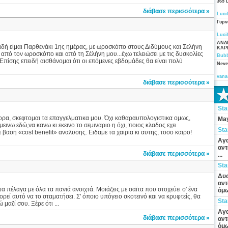
365 
διάβασε περισσότερα »
Luci
Γυρν
Luci
ΑΝΔ
ιδή είμαι Παρθενάκι 1ης ημέρας, με ωροσκόπο στους Διδύμους και Σελήνη
ΚΑΡ
ι από τον ωροσκόπο και από τη Σέλήνη μου...έχω τελειώσει με τις δυσκολίες
Bubb
πίσης επειδή αισθάνομαι ότι οι επόμενες εβδομάδες θα είναι πολύ
Neve
vana
διάβασε περισσότερα »
St
ρα, σκεφτομαι τα επαγγελματικα μου. Όχι καθαραυπολογιστικα ομως,
May
ινω εδώ,να κανω κι εκεινο το σεμιναριο η όχι, ποιος κλαδος εχει
St
 βαση «cost benefit» αναλυσης. Ειδαμε τα χαιρια κι αυτης, τοσο καιρο!
Αγα
αντ
διάβασε περισσότερα »
...
St
Δυσ
αντ
τα πέλαγα με όλα τα πανιά ανοιχτά. Μοιάζεις με σαϊτα που στοχεύει σ' ένα
όμω
ρεί αυτό να το σταματήσει. Σ' όποιο υπόγειο σκοτεινό και να κρυφτείς, θα
St
μαζί σου. Ξέρε ότι ...
Αγα
διάβασε περισσότερα »
αντ
όμω