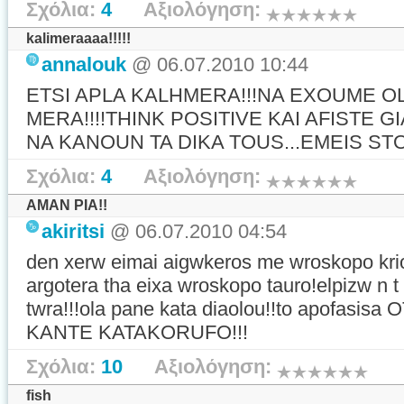
Σχόλια:
4
Αξιολόγηση:
kalimeraaaa!!!!!
annalouk
@ 06.07.2010 10:44
ETSI APLA KALHMERA!!!NA EXOUME O
MERA!!!!THINK POSITIVE KAI AFISTE 
NA KANOUN TA DIKA TOUS...EMEIS ST
Σχόλια:
4
Αξιολόγηση:
AMAN PIA!!
akiritsi
@ 06.07.2010 04:54
den xerw eimai aigwkeros me wroskopo kri
argotera tha eixa wroskopo tauro!elpizw n t 
twra!!!ola pane kata diaolou!!to apofas
KANTE KATAKORUFO!!!
Σχόλια:
10
Αξιολόγηση:
fish