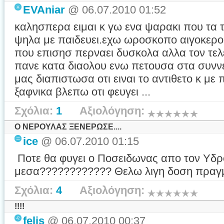
EVAniar
@ 06.07.2010 01:52
καλησπερα ειμαι κ γω ενα ψαρακι που τα τ
ψηλα με παιδευει.εχω ωροσκοπο αιγοκερο
που επισησ περναει δυσκολα αλλα τον τελ
πανε κατα διαολου ενω πετουσα στα συννε
μας διαπιστωσα οτι ειναι το αντιθετο κ μ
ξαφνικα βλεπω οτι φευγει ...
Σχόλια:
1
Αξιολόγηση:
Ο ΝΕΡΟΥΛΑΣ ΞΕΝΕΡΩΣΕ....
ice
@ 06.07.2010 01:15
Ποτε θα φυγει ο Ποσειδωνας απο τον Υδροχ
μεσα???????????? Θελω λιγη δοση πραγμα
Σχόλια:
4
Αξιολόγηση:
!!!!
felis
@ 06.07.2010 00:37