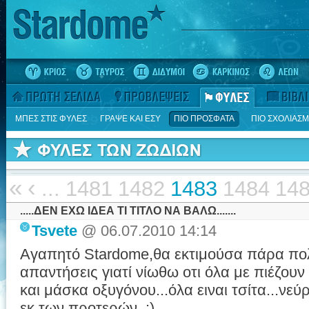
ΜΠΕΣ ΣΤΙΣ ΦΥΛΕΣ
ΓΡΑΨΕ ΚΑΙ ΕΣΥ
ΠΙΟ ΠΡΟΣΦΑΤΑ
ΠΙΟ ΣΧΟΛΙΑΣ
«
‹
...
1481
1482
1483
1484
14
.....ΔΕΝ ΕΧΩ ΙΔΕΑ ΤΙ ΤΙΤΛΟ ΝΑ ΒΑΛΩ.......
Tsvete
@ 06.07.2010 14:14
Αγαπητό Stardome,θα εκτιμούσα πάρα πο
απαντήσεις γιατί νίωθω οτι όλα με πιέζου
και μάσκα οξυγόνου...όλα ειναι τσίτα...νε
εκ των προτερών. :)