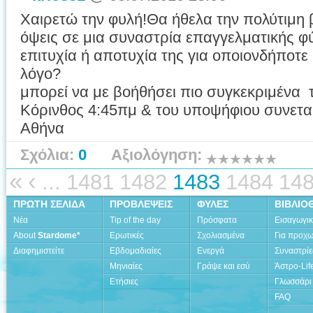
Χαιρετώ την φυλή!Θα ήθελα την πολύτιμη βο
όψεις σε μια συναστρία επαγγελματικής φ
επιτυχία ή αποτυχία της για οποιονδήποτε
λόγο? Αν κ
μπορεί να με βοήθήσει πιο συγκεκριμένα τα
Κόρινθος 4:45πμ & του υποψήφιου συνεταί
Αθήνα
Σχόλια:
0
Αξιολόγηση:
«
‹
...
1481
1482
1483
1484
14
ΠΡΩΤΗ ΣΕΛΙΔΑ
ΠΡΟΒΛΕΨΕΙΣ
ΦΥΛΕΣ
ΒΙΒΛΙΟ
Νέα
Tip of the day
Πρόσφατα
Εισαγωγι
About
Stardome*
Ερωτικές
Σχολιασμένα
Για προχ
Διαφημιστείτε
Εβδομαδιαίες
Ενεργά
Συναστρίε
Μηνιαίες
Γράψε και εσύ
Άστρο-Lif
Ετήσιες
Γλωσσάρι
FAQ