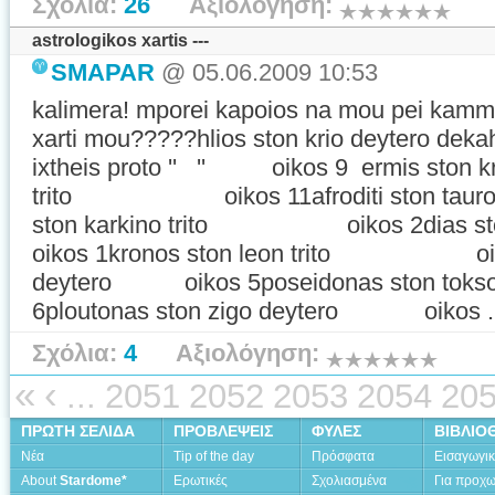
Σχόλια:
26
Αξιολόγηση:
astrologikos xartis ---
SMAPAR
@ 05.06.2009 10:53
kalimera! mporei kapoios na mou pei kammia
xarti mou?????hlios ston krio deytero deka
ixtheis proto '' '' oikos 9 ermis ston kr
trito oikos 11afroditi ston tau
ston karkino trito oikos 2dias 
oikos 1kronos ston leon trito oikos
deytero oikos 5poseidonas ston tokso
6ploutonas ston zigo deytero oikos ..
Σχόλια:
4
Αξιολόγηση:
«
‹
...
2051
2052
2053
2054
20
ΠΡΩΤΗ ΣΕΛΙΔΑ
ΠΡΟΒΛΕΨΕΙΣ
ΦΥΛΕΣ
ΒΙΒΛΙΟ
Νέα
Tip of the day
Πρόσφατα
Εισαγωγι
About
Stardome*
Ερωτικές
Σχολιασμένα
Για προχ