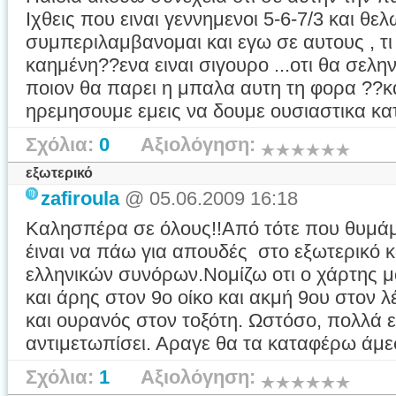
Ιχθεις που ειναι γεννημενοι 5-6-7/3 και θελ
συμπεριλαμβανομαι και εγω σε αυτους , τι
καημένη??ενα ειναι σιγουρο ...οτι θα σεληνι
ποιον θα παρει η μπαλα αυτη τη φορα ??κα
ηρεμησουμε εμεις να δουμε ουσιαστικα κατι
Σχόλια:
0
Αξιολόγηση:
εξωτερικό
zafiroula
@ 05.06.2009 16:18
Καλησπέρα σε όλους!!Από τότε που θυμάμα
έιναι να πάω για απουδές στο εξωτερικό 
ελληνικών συνόρων.Νομίζω οτι ο χάρτης μου
και άρης στον 9ο οίκο και ακμή 9ου στον
και ουρανός στον τοξότη. Ωστόσο, πολλά 
αντιμετωπίσει. Αραγε θα τα καταφέρω άμεσ
Σχόλια:
1
Αξιολόγηση: