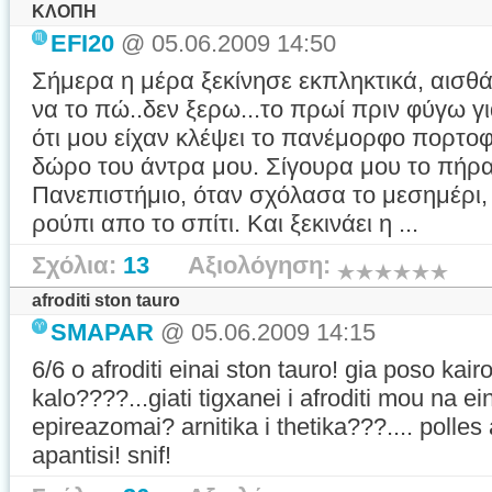
ΚΛΟΠΗ
EFI20
@ 05.06.2009 14:50
Σήμερα η μέρα ξεκίνησε εκπληκτικά, αισθ
να το πώ..δεν ξερω...το πρωί πριν φύγω γ
ότι μου είχαν κλέψει το πανέμορφο πορτοφ
δώρο του άντρα μου. Σίγουρα μου το πήρα
Πανεπιστήμιο, όταν σχόλασα το μεσημέρι, 
ρούπι απο το σπίτι. Και ξεκινάει η ...
Σχόλια:
13
Αξιολόγηση:
afroditi ston tauro
SMAPAR
@ 05.06.2009 14:15
6/6 o afroditi einai ston tauro! gia poso kair
kalo????...giati tigxanei i afroditi mou na ei
epireazomai? arnitika i thetika???.... polles
apantisi! snif!