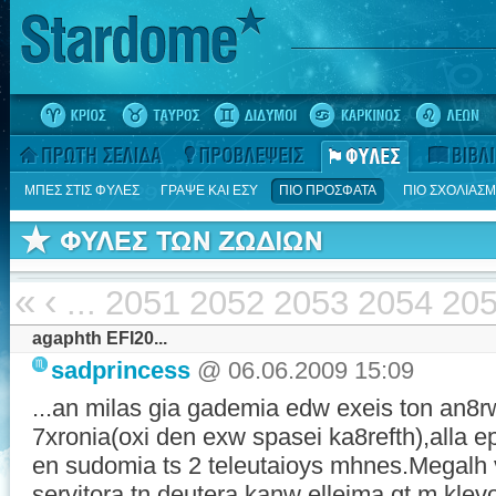
ΜΠΕΣ ΣΤΙΣ ΦΥΛΕΣ
ΓΡΑΨΕ ΚΑΙ ΕΣΥ
ΠΙΟ ΠΡΟΣΦΑΤΑ
ΠΙΟ ΣΧΟΛΙΑΣ
«
‹
...
2051
2052
2053
2054
20
agaphth EFI20...
sadprincess
@ 06.06.2009 15:09
...an milas gia gademia edw exeis ton an8r
7xronia(oxi den exw spasei ka8refth),alla e
en sudomia ts 2 teleutaioys mhnes.Megalh
servitora tn deutera,kanw elleima gt m klev