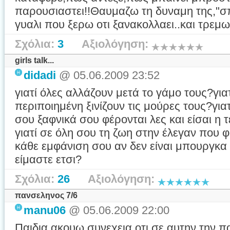
παρουσιαστει!!Θαυμαζω τη δυναμη της,"σπ
γυαλι που ξερω οτι ξανακολλαει..και τρεμω
Σχόλια:
3
Αξιολόγηση:
girls talk...
didadi
@ 05.06.2009 23:52
γιατί όλες αλλάζουν μετά το γάμο τους?για
περιποιημένη ξινίζουν τις μούρες τους?για
σου ξαφνικά σου φέρονται λες και είσαι η
γιατί σε όλη σου τη ζωη στην έλεγαν που
κάθε εμφάνιση σου αν δεν είναι μπουργκα σ
είμαστε ετσι?
Σχόλια:
26
Αξιολόγηση:
πανσεληνος 7/6
manu06
@ 05.06.2009 22:00
Παιδια ακουω συνεχεια οτι σε αυτην την 