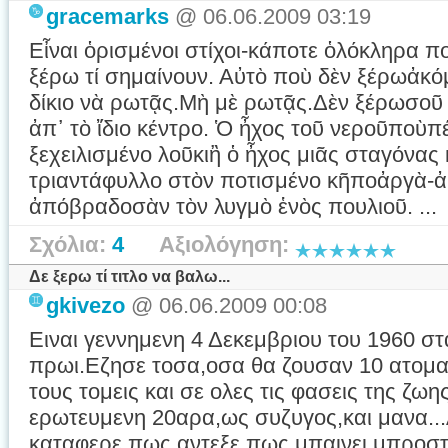
gracemarks
@ 06.06.2009 03:19
Εἶναι ὁρισμένοι στίχοι-κάποτε ὁλόκληρα π
ξέρω τί σημαίνουν. Αὐτὸ ποὺ δὲν ξέρωἀκόμ
δίκιο νὰ ρωτᾷς.Μὴ μὲ ρωτᾷς.Δὲν ξέρωσο
ἀπ᾿ τὸ ἴδιο κέντρο. Ὁ ἦχος τοῦ νεροῦποὺπέ
ξεχειλισμένο λοῦκιἢ ὁ ἦχος μιᾶς σταγόνας
τριαντάφυλλο στὸν ποτισμένο κῆποἀργὰ-ἀρ
ἀπόβραδοσὰν τὸν λυγμὸ ἑνὸς πουλιοῦ. ...
Σχόλια:
4
Αξιολόγηση:
Δε ξερω τί τιτλο να βαλω...
gkivezo
@ 06.06.2009 00:08
Ειναι γεννημενη 4 Δεκεμβριου του 1960 στ
πρωι.Εζησε τοσα,οσα θα ζουσαν 10 ατομα.
τους τομεις και σε ολες τις φασεις της ζω
ερωτευμενη 20αρα,ως συζυγος,και μανα.
καταφερε,πως αντεξε,πως μπαινει μπροσ