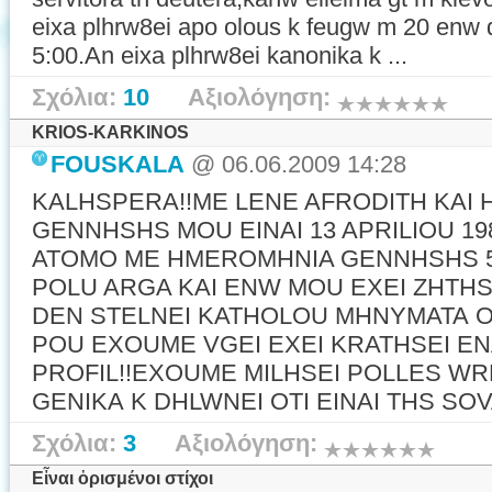
eixa plhrw8ei apo olous k feugw m 20 enw d
5:00.An eixa plhrw8ei kanonika k ...
Σχόλια:
10
Αξιολόγηση:
KRIOS-KARKINOS
FOUSKALA
@ 06.06.2009 14:28
KALHSPERA!!ME LENE AFRODITH KAI
GENNHSHS MOU EINAI 13 APRILIOU 19
ATOMO ME HMEROMHNIA GENNHSHS 5 I
POLU ARGA KAI ENW MOU EXEI ZHTHS
DEN STELNEI KATHOLOU MHNYMATA O
POU EXOUME VGEI EXEI KRATHSEI EN
PROFIL!!EXOUME MILHSEI POLLES W
GENIKA K DHLWNEI OTI EINAI THS SOV
Σχόλια:
3
Αξιολόγηση:
Εἶναι ὁρισμένοι στίχοι