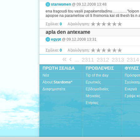
starwomen
@ 09.12.2008 13:48
ena tragoudi tou vasili papakwnstadinu................"l
apopse na paramelisw oli ti lhsmonia kai sti thesh tis n ako
Σχόλια:
0
Αξιολόγηση:
apla den antexame
egypt
@ 09.12.2008 13:31
Σχόλια:
0
Αξιολόγηση:
«
‹
...
2311
2312
2313
2314
ΠΡΩΤΗ ΣΕΛΙΔΑ
ΠΡΟΒΛΕΨΕΙΣ
ΦΥΛΕΣ
Νέα
Tip of the day
Πρόσφα
About
Stardome*
Ερωτικές
Σχολιασ
Διαφημιστείτε
Εβδομαδιαίες
Ενεργά
Μηνιαίες
Γράψε κα
Ετήσιες