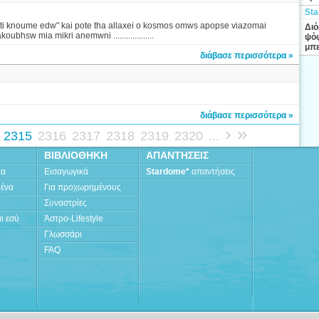
Sta
oipon ti knoume edw" kai pote tha allaxei o kosmos omws apopse viazomai
Διό
ubhsw mia mikri anemwni ...................
ψόφ
μπε
διάβασε περισσότερα »
διάβασε περισσότερα »
›
»
2315
2316
2317
2318
2319
2320
...
ΒΙΒΛΙΟΘΗΚΗ
ΑΠΑΝΤΗΣΕΙΣ
τα
Εισαγωγικά
Stardome*
απαντήσεις
μένα
Για προχωρημένους
Συναστρίες
ι εσύ
Άστρο-Lifestyle
Γλωσσάρι
FAQ