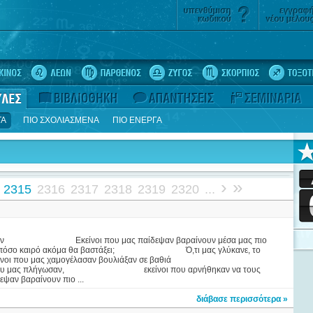
ΤΑ
ΠΙΟ ΣΧΟΛΙΑΣΜΕΝΑ
ΠΙΟ ΕΝΕΡΓΑ
›
»
2315
2316
2317
2318
2319
2320
...
ι που μας παίδεψαν βαραίνουν μέσα μας πιο
ο καιρό ακόμα θα βαστάξει; Ό,τι μας γλύκανε, το
υ μας χαμογέλασαν βουλιάξαν σε βαθιά
 μας πλήγωσαν, εκείνοι που αρνήθηκαν να τους
αραίνουν πιο ...
διάβασε περισσότερα »