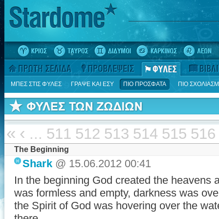
ΜΠΕΣ ΣΤΙΣ ΦΥΛΕΣ
ΓΡΑΨΕ ΚΑΙ ΕΣΥ
ΠΙΟ ΠΡΟΣΦΑΤΑ
ΠΙΟ ΣΧΟΛΙΑΣ
«
‹
...
511
512
513
514
515
516
The Beginning
Shark
@ 15.06.2012 00:41
In the beginning God created the heavens a
was formless and empty, darkness was over
the Spirit of God was hovering over the wat
there ...