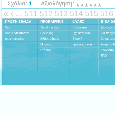
Σχόλια:
1
Αξιολόγηση:
«
‹
...
511
512
513
514
515
516
ΠΡΩΤΗ ΣΕΛΙΔΑ
ΠΡΟΒΛΕΨΕΙΣ
ΦΥΛΕΣ
ΒΙΒΛΙΟ
Νέα
Tip of the day
Πρόσφατα
Εισαγωγι
About
Stardome*
Ερωτικές
Σχολιασμένα
Για προχ
Διαφημιστείτε
Εβδομαδιαίες
Ενεργά
Συναστρίε
Μηνιαίες
Γράψε και εσύ
Άστρο-Lif
Ετήσιες
Γλωσσάρι
FAQ