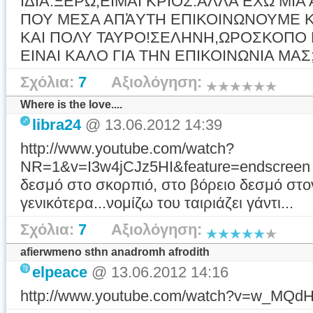
ΙΔΙΑ.ΞΕΡΩ,ΕΙΜΑΙ ΚΡΙΟΣ.ΑΛΛΑ ΕΧΩ ΜΙ
ΠΟΥ ΜΕΣΑ ΑΠἈΥΤΗ ΕΠΙΚΟΙΝΩΝΟΥΜΕ 
ΚΑΙ ΠΟΛΥ ΤΑΥΡΟ!ΣΕΛΗΝΗ,ΩΡΟΣΚΟΠΟ 
ΕΙΝΑΙ ΚΑΛΟ ΓΙΑ ΤΗΝ ΕΠΙΚΟΙΝΩΝΙΑ ΜΑΣ; Κ
Σχόλια:
7
Αξιολόγηση:
Where is the love....
libra24
@ 13.06.2012 14:39
http://www.youtube.com/watch?
NR=1&v=I3w4jCJz5HI&feature=endscreen 
δεσμό στο σκορπιό, στο βόρειο δεσμό στον
γενικότερα...νομίζω του ταιριάζει γάντι...
Σχόλια:
7
Αξιολόγηση:
afierwmeno sthn anadromh afrodith
elpeace
@ 13.06.2012 14:16
http://www.youtube.com/watch?v=w_MQd