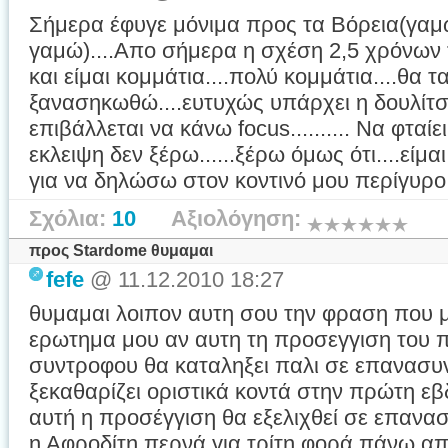
Σήμερα έφυγε μόνιμα προς τα Βόρεια(γαμώ
γαμώ)....Απο σήμερα η σχέση 2,5 χρόνων τε
και είμαι κομμάτια....πολύ κομμάτια....θα 
ξανασηκωθώ....ευτυχώς υπάρχει η δουλίτ
επιβάλλεται να κάνω focus.......... Να φταί
εκλειψη δεν ξέρω......ξέρω όμως ότι....εί
για να δηλώσω στον κοντινό μου περίγυρο ότ
Σχόλια:
10
Αξιολόγηση:
προς Stardome θυμαμαι
fefe
@ 11.12.2010 18:27
θυμαμαι λοιπον αυτη σου την φραση που μ
ερωτημα μου αν αυτη τη προσεγγιση του 
συντροφου θα καταληξει παλι σε επανασυνδ
ξεκαθαρίζει οριστικά κοντά στην πρώτη ε
αυτή η προσέγγιση θα εξελιχθεί σε επανασ
η Αφροδίτη περνά για τρίτη φορά πάνω από