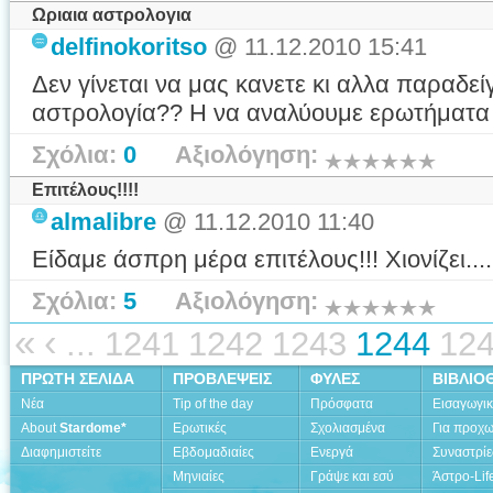
Ωριαια αστρολογια
delfinokoritso
@ 11.12.2010 15:41
Δεν γίνεται να μας κανετε κι αλλα παραδε
αστρολογία?? Η να αναλύουμε ερωτήματα
Σχόλια:
0
Αξιολόγηση:
Επιτέλους!!!!
almalibre
@ 11.12.2010 11:40
Είδαμε άσπρη μέρα επιτέλους!!! Χιονίζει....
Σχόλια:
5
Αξιολόγηση:
«
‹
...
1241
1242
1243
1244
12
ΠΡΩΤΗ ΣΕΛΙΔΑ
ΠΡΟΒΛΕΨΕΙΣ
ΦΥΛΕΣ
ΒΙΒΛΙΟ
Νέα
Tip of the day
Πρόσφατα
Εισαγωγι
About
Stardome*
Ερωτικές
Σχολιασμένα
Για προχ
Διαφημιστείτε
Εβδομαδιαίες
Ενεργά
Συναστρίε
Μηνιαίες
Γράψε και εσύ
Άστρο-Lif