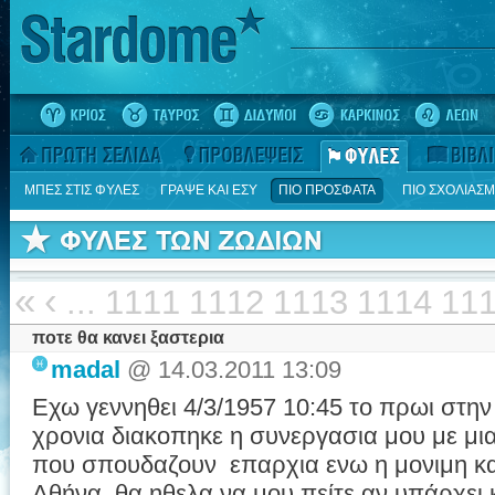
ΜΠΕΣ ΣΤΙΣ ΦΥΛΕΣ
ΓΡΑΨΕ ΚΑΙ ΕΣΥ
ΠΙΟ ΠΡΟΣΦΑΤΑ
ΠΙΟ ΣΧΟΛΙΑΣ
«
‹
...
1111
1112
1113
1114
11
ποτε θα κανει ξαστερια
madal
@ 14.03.2011 13:09
Εχω γεννηθει 4/3/1957 10:45 το πρωι στην
χρονια διακοπηκε η συνεργασια μου με μια
που σπουδαζουν επαρχια ενω η μονιμη κατο
Αθήνα, θα ηθελα να μου πείτε αν υπάρχει