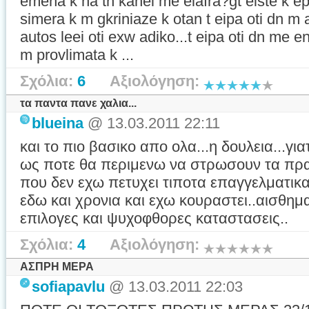
emena k na tn kanei me elafra?gt eiste k epi
simera k m gkriniaze k otan t eipa oti dn m a
autos leei oti exw adiko...t eipa oti dn me en
m provlimata k ...
Σχόλια:
6
Αξιολόγηση:
τα παντα πανε χαλια...
blueina
@ 13.03.2011 22:11
και το πιο βασικο απο ολα...η δουλεια...
ως ποτε θα περιμενω να στρωσουν τα π
που δεν εχω πετυχει τιποτα επαγγελματικα.
εδω και χρονια και εχω κουραστει..αισθημ
επιλογες και ψυχοφθορες καταστασεις..
Σχόλια:
4
Αξιολόγηση:
ΑΣΠΡΗ ΜΕΡΑ
sofiapavlu
@ 13.03.2011 22:03