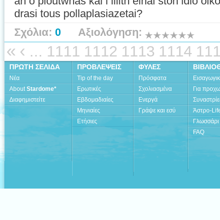
an o ploutwnas kai i lilith einai ston idio oik
drasi tous pollaplasiazetai?
Σχόλια:
0
Αξιολόγηση:
«
‹
...
1111
1112
1113
1114
11
ΠΡΩΤΗ ΣΕΛΙΔΑ
ΠΡΟΒΛΕΨΕΙΣ
ΦΥΛΕΣ
ΒΙΒΛΙΟ
Νέα
Tip of the day
Πρόσφατα
Εισαγωγι
About
Stardome*
Ερωτικές
Σχολιασμένα
Για προχ
Διαφημιστείτε
Εβδομαδιαίες
Ενεργά
Συναστρίε
Μηνιαίες
Γράψε και εσύ
Άστρο-Lif
Ετήσιες
Γλωσσάρι
FAQ