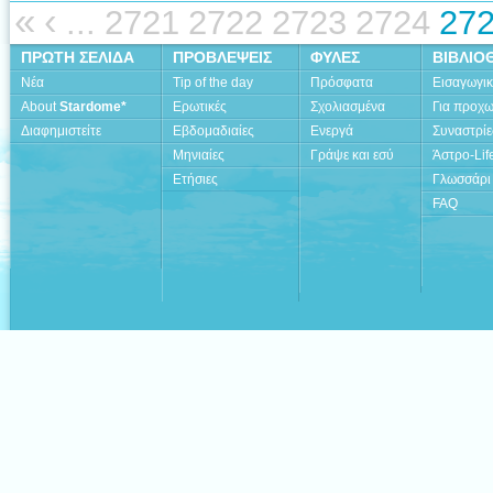
«
‹
...
2721
2722
2723
2724
27
ΠΡΩΤΗ ΣΕΛΙΔΑ
ΠΡΟΒΛΕΨΕΙΣ
ΦΥΛΕΣ
ΒΙΒΛΙΟ
Νέα
Tip of the day
Πρόσφατα
Εισαγωγι
About
Stardome*
Ερωτικές
Σχολιασμένα
Για προχ
Διαφημιστείτε
Εβδομαδιαίες
Ενεργά
Συναστρίε
Μηνιαίες
Γράψε και εσύ
Άστρο-Lif
Ετήσιες
Γλωσσάρι
FAQ