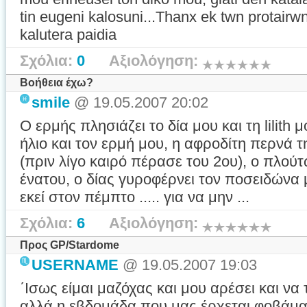
tin eugeni kalosuni...Thanx ek twn protairw
kalutera paidia
Σχόλια:
0
Αξιολόγηση:
Βοήθεια έχω?
smile
@ 19.05.2007 20:02
Ο ερμής πλησιάζει το δία μου και τη lilith 
ήλιο και τον ερμή μου, η αφροδίτη περνά τ
(πριν λίγο καιρό πέρασε του 2ου), ο πλούτ
ένατου, ο δίας γυροφέρνει τον ποσειδώνα 
εκεί στον πέμπτο ..... για να μην ...
Σχόλια:
6
Αξιολόγηση:
Προς GP/Stardome
USERNAME
@ 19.05.2007 19:03
΄Ισως είμαι μαζόχας και μου αρέσει και ν
αλλά η εβδομάδα που μας έρχεται φοβάμαι