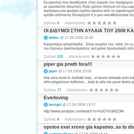
Ευχαριστώ που βοηθήσατε στην εύρεση του περίφημου ω
με ωροσκόπο σκορπιό).Τόσα χρόνια πίστευα οτι έχω ωρο
αιγόκαιρω-και φυσικά σχεδόν κανένα από τα χαρακτηρισ
κρύβει απίστευτη δύναμη(απ ό,τι μου καταθέσατε)και έτσι
Σχόλια:
0
Αξιολόγηση:
ΟΙ ΔΙΔΥΜΟΙ ΣΤΗΝ ΑΥΛΑΙΑ ΤΟΥ 2008 Κ
labtec
@ 17.09.2008 20:45
Καλησπέρα αστρόπαιδα... Είναι γνωστό τοις πάσι, ότι οι 
του Κρόνου (ακατανόμαστος για εμένα προσωπικά) από τ
Σχόλια:
115
Αξιολόγηση:
piper gia prwth fora!!!
piper
@ 17.09.2008 20:08
mia xara einai to zwdiaki mas...oi tauroi eimaste polu k
mhn phgainoun katholou....kata ta alla ola pane teleia gi
Σχόλια:
77
Αξιολόγηση:
Everloving
bestgirl
@ 17.09.2008 19:57
http://www.youtube.com/watch?v=hUD7m3MZOt4
Σχόλια:
8
Αξιολόγηση:
opoios exei xrono gia kapsimo, as to di