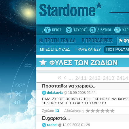
ΜΠΕΣ ΣΤΙΣ ΦΥΛΕΣ
ΓΡΑΨΕ ΚΑΙ ΕΣΥ
ΠΙΟ ΠΡΟΣΦΑ
«
‹
...
2411
2412
2413
2414
Προσπαθω να χωρισω..
delakovia
@ 18.09.2008 02:44
ΕΙΜΑΙ ΖΥΓΟΣ 13/10/78 12.10μμ.ΕΚΕΙΝΟΣ ΕΙΝΑΙ Ι
ΤΕΛΕΙΩΣΩ ΑΥΤΗ ΤΗ ΣΧΕΣΗ.ΕΥΧΑΡΙΣΤΩ.
Σχόλια:
13
Αξιολόγηση:
Ευχαριστώ...
rachel
@ 18.09.2008 01:29