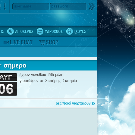
username
password
έχουν γενέθλια 285 μέλη.
γιορτάζουν οι: Σωτήρης, Σωτηρία
δες ποιοί γιορτάζουν