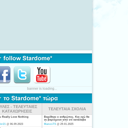
banner is loading...
ΥΛΕΣ - ΤΕΛΕΥΤΑΙΕΣ
ΤΕΛΕΥΤΑΙΑ ΣΧΟΛΙΑ
ΚΑΤΑΧΩΡΗΣΕΙΣ
ou Really Love Nothing
Βαρέθηκε ο ανθρώπος. Και εγώ θα
σε βαριόμουν από οτί κατάλαβα
είσαι από τις ξενέρωτες που
fer21
@ 06.09.2023
ManosTS
@ 29.01.2025
ψάχνουν απλά για "σύζυγο". Η