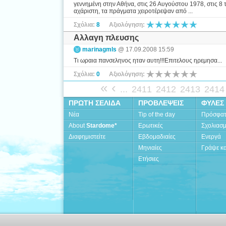
γεννημένη στην Αθήνα, στις 26 Αυγούστου 1978, στις 8 το
αχάριστη, τα πράγματα χειροτέρεψαν από ...
Σχόλια:
8
Αξιολόγηση:
Αλλαγη πλευσης
marinagmls
@ 17.09.2008 15:59
Τι ωραια πανσεληνος ηταν αυτη!!!Επιτελους ηρεμησα...
Σχόλια:
0
Αξιολόγηση:
«
‹
...
2411
2412
2413
2414
ΠΡΩΤΗ ΣΕΛΙΔΑ
ΠΡΟΒΛΕΨΕΙΣ
ΦΥΛΕΣ
Νέα
Tip of the day
Πρόσφα
About
Stardome*
Ερωτικές
Σχολιασ
Διαφημιστείτε
Εβδομαδιαίες
Ενεργά
Μηνιαίες
Γράψε κα
Ετήσιες