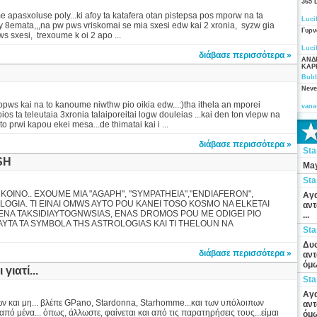
365 
 apasxoluse poly...ki afoy ta katafera otan pistepsa pos mporw na ta
Luci
y 8emata,,,na pw pws vriskomai se mia sxesi edw kai 2 xronia, syzw gia
Γυρν
 ws sxesi, trexoume k oi 2 apo ...
Luci
διάβασε περισσότερα »
ΑΝΔ
ΚΑΡ
Bubb
Neve
opws kai na to kanoume niwthw pio oikia edw...:)tha ithela an mporei
vana
oios ta teleutaia 3xronia talaiporeitai logw douleias ...kai den ton vlepw na
o prwi kapou ekei mesa...de thimatai kai i ...
διάβασε περισσότερα »
St
SH
May
St
OINO.. EXOUME MIA "AGAPH", "SYMPATHEIA","ENDIAFERON",
Αγα
LOGIA. TI EINAI OMWS AYTO POU KANEI TOSO KOSMO NA ELKETAI
αντ
 ENA TAKSIDIAYTOGNWSIAS, ENAS DROMOS POU ME ODIGEI PIO
...
A AYTA TA SYMBOLA THS ASTROLOGIAS KAI TI THELOUN NA
St
Δυσ
διάβασε περισσότερα »
αντ
όμω
γιατί...
St
Αγα
δικών και μη... βλέπε GPano, Stardonna, Starhomme...και των υπόλοιπων
αντ
 μένα... όπως, άλλωστε, φαίνεται και από τις παρατηρήσεις τους...είμαι
όμω