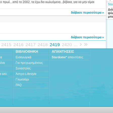
 πρωί....από το 2002, τα έχω δει κωλυόμενα...βέβαια, για να μην είμαι
Sta
Διό
διάβασε περισσότερα »
ψόφ
μπε
διάβασε περισσότερα »
›
»
2415
2416
2417
2418
2419
2420
...
ΒΙΒΛΙΟΘΗΚΗ
ΑΠΑΝΤΗΣΕΙΣ
τα
Εισαγωγικά
Stardome*
απαντήσεις
μένα
Για προχωρημένους
Συναστρίες
ι εσύ
Άστρο-Lifestyle
Γλωσσάρι
FAQ