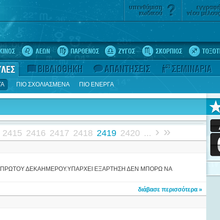
ΤΑ
ΠΙΟ ΣΧΟΛΙΑΣΜΕΝΑ
ΠΙΟ ΕΝΕΡΓΑ
›
»
2415
2416
2417
2418
2419
2420
...
ΧΘΥΣ ΠΡΩΤΟΥ ΔΕΚΑΗΜΕΡΟΥ.ΥΠΑΡΧΕΙ ΕΞΑΡΤΗΣΗ ΔΕΝ ΜΠΟΡΩ ΝΑ
διάβασε περισσότερα »