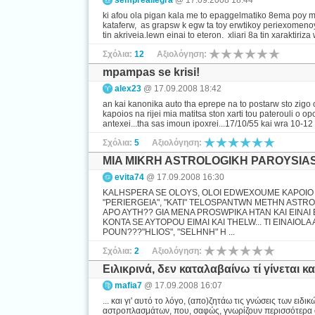
sempreallegra
@ 17.09.2008 18:44
ki afou ola pigan kala me to epaggelmatiko 8ema poy me
kataferw, as grapsw k egw ta toy erwtikoy periexomeno
tin akriveia.lewn einai to eteron. xliari 8a tin xaraktiriza
Σχόλια:
12
Αξιολόγηση:
mpampas se krisi!
alex23
@ 17.09.2008 18:42
an kai kanonika auto tha eprepe na to postarw sto zigo 
kapoios na rijei mia matitsa ston xarti tou paterouli o op
antexei...tha sas imoun ipoxrei...17/10/55 kai wra 10-12 t
Σχόλια:
5
Αξιολόγηση:
MIA MIKRH ASTROLOGIKH PAROYSIA
evita74
@ 17.09.2008 16:30
KALHSPERA SE OLOYS, OLOI EDWEXOUME KAPOIO K
"PERIERGEIA", "KATI" TELOSPANTWN METHN ASTRO
APO AYTH?? GIA MENA PROSWPIKA HTAN KAI EINAI
KONTA SE AYTOPOU EIMAI KAI THELW... TI EINAIOL
POUN???"HLIOS", "SELHNH" H ...
Σχόλια:
2
Αξιολόγηση:
Ειλικρινά, δεν καταλαβαίνω τί γίνεται και 
mafia7
@ 17.09.2008 16:07
... και γι' αυτό το λόγο, (απο)ζητάω τις γνώσεις των ει
αστροπλασμάτων, που, σαφώς, γνωρίζουν περισσότερα από