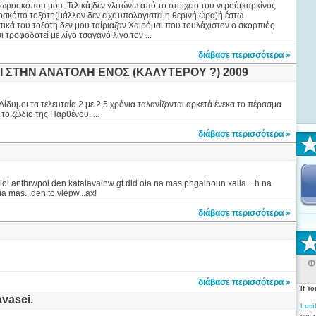
ροσκόπου μου..Τελικά,δεν γλιτώνω από το στοιχείο του νερού(καρκίνος
σκόπο τοξότη(μάλλον δεν είχε υπολογιστεί η θερινή ώρα)ή έστω
τικά του τοξότη δεν μου ταίριαζαν.Χαιρόμαι που τουλάχιστον ο σκορπιός
 τροφοδοτεί με λίγο τσαγανό λίγο τον ...
διάβασε περισσότερα »
ΑΙ ΣΤΗΝ ΑΝΑΤΟΛΗ ΕΝΟΣ (ΚΑΛΥΤΕΡΟΥ ?) 2009
Δίδυμοι τα τελευταία 2 με 2,5 χρόνια ταλανίζονται αρκετά ένεκα το πέρασμα
ο ζώδιο της Παρθένου. ...
διάβασε περισσότερα »
aloi anthrwpoi den katalavainw gt dld ola na mas phgainoun xalia....h na
a mas...den to vlepw...ax!
διάβασε περισσότερα »
Φ
διάβασε περισσότερα »
If Y
avasei.
Luci