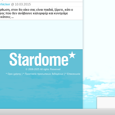
rhicker
@ 10.03.2015
ρθωση, στον 8ο οίκο σας είναι παιδιά, ξέρετε, κάτι ο
ος που δεν ανάβουνε καλοριφέρ και κυνηγάμε
κάτσες ...
© 2006-2025 All rights Reserved
* Όροι χρήσης
|
* Προστασία προσωπικών δεδομένων
|
* Επικοινωνία