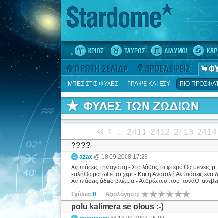
ΜΠΕΣ ΣΤΙΣ ΦΥΛΕΣ
ΓΡΑΨΕ ΚΑΙ ΕΣΥ
ΠΙΟ ΠΡΟΣΦΑ
«
‹
...
2411
2412
2413
2414
????
azax
@ 18.09.2008 17:23
Αν πιάσεις την αγάπη - Στο λάθος το φτερό Θα μείνεις μ’
καλήΘα ματωθεί το χέρι - Και η Ανατολή Αν πιάσεις ένα
Αν πιάσεις άδειο βλέμμα - Ανθρώπου που πονάΘ’ ανέβεις
Σχόλια:
0
Αξιολόγηση:
polu kalimera se olous :-)