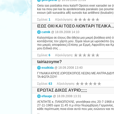
georgeena
@ 18.09.2008 15:09
Geia sas paidakia mou kala!!! Opoios exei xanadei se (m
kai na mou pei kai ta apotelesmata parakalo (as poume po
exoun (alli sunastria afti) sunodo kai antithesi (toubalin) i
Σχόλια:
1
Αξιολόγηση:
ΙΣΩΣ ΟΧΙ ΚΑΙ ΤΟΣΟ ΛΙΟΝΤΑΡΙ ΤΕΛΙΚΑ...
catnik
@ 18.09.2008 14:10
Καλησπέρα σε όλους.Θα ήθελα μια μικρή βοήθεια από όπο
κοιτάζοντας τον χάρτη μου..Έιμαι λέων με ωροσκόπο ζυγ
πιο μικρές αποφάσεις).Επίσης με Ερμή, Αφροδίτη και Κρ
μου.Ειδικά στις ...
Σχόλια:
6
Αξιολόγηση:
tairiazoyme?
exalkida
@ 18.09.2008 13:40
ΓΥΝΑΙΚΑ ΚΡΙΟΣ (ΟΡΟΣΚΟΠΟΣ ΛΕΩΝ) ΜΕ ΑΝΤΡΑ ΔΙΔ
ΤΑ ΦΩΤΑ ΣΟΥ!
Σχόλια:
63
Αξιολόγηση:
ΕΡΩΤΑΣ ΔΙΧΩΣ ΑΥΡΙΟ;;;;;
efiauge
@ 18.09.2008 13:31
ΑΓΑΠΗΤΕ κ. ΠΑΝΟΠΟΥΛΕ, γεννήθηκα στις 20-7-1968 στην
27-11-1965 ώρα 11.45 π.μ στην Νυρεμβέργη Γερμανίας. 
κάθε περίπτωση ποια είναι αυτά που μας ενώνουν και π
...