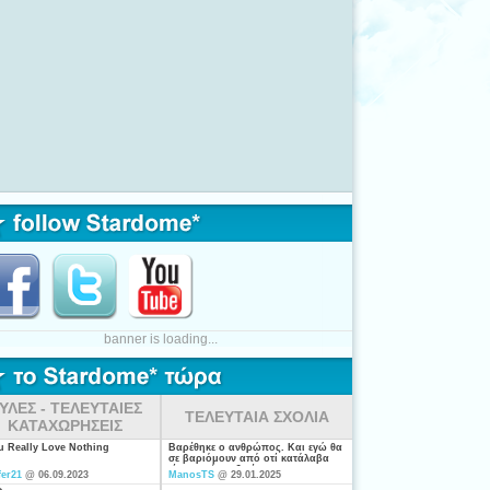
banner is loading...
ΥΛΕΣ - ΤΕΛΕΥΤΑΙΕΣ
ΤΕΛΕΥΤΑΙΑ ΣΧΟΛΙΑ
ΚΑΤΑΧΩΡΗΣΕΙΣ
ou Really Love Nothing
Βαρέθηκε ο ανθρώπος. Και εγώ θα
σε βαριόμουν από οτί κατάλαβα
είσαι από τις ξενέρωτες που
fer21
@ 06.09.2023
ManosTS
@ 29.01.2025
ψάχνουν απλά για "σύζυγο". Η