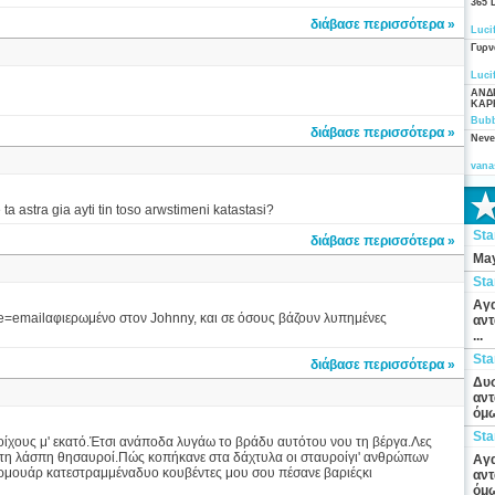
365 
διάβασε περισσότερα »
Luci
Γυρν
Luci
ΑΝΔ
ΚΑΡ
Bubb
διάβασε περισσότερα »
Neve
vana
a astra gia ayti tin toso arwstimeni katastasi?
St
διάβασε περισσότερα »
May
St
Αγα
=emailαφιερωμένο στον Johnny, και σε όσους βάζουν λυπημένες
αντ
...
St
διάβασε περισσότερα »
Δυσ
αντ
όμω
St
τοίχους μ' εκατό.Έτσι ανάποδα λυγάω το βράδυ αυτότου νου τη βέργα.Λες
 στη λάσπη θησαυροί.Πώς κοπήκανε στα δάχτυλα οι σταυροίγι' ανθρώπων
Αγα
φερμουάρ κατεστραμμέναδυο κουβέντες μου σου πέσανε βαριέςκι
αντ
όμω