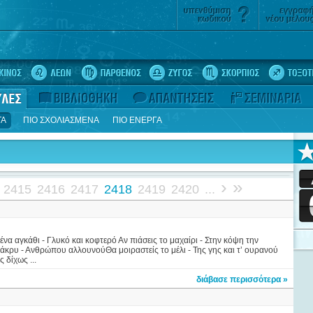
ΤΑ
ΠΙΟ ΣΧΟΛΙΑΣΜΕΝΑ
ΠΙΟ ΕΝΕΡΓΑ
›
»
2415
2416
2417
2418
2419
2420
...
 ένα αγκάθι - Γλυκό και κοφτερό Αν πιάσεις το μαχαίρι - Στην κόψη την
 δάκρυ - Ανθρώπου αλλουνούΘα μοιραστείς το μέλι - Της γης και τ’ ουρανού
 δίχως ...
διάβασε περισσότερα »