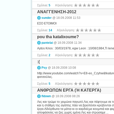
Σχόλια:
5
Αξιολόγηση:
ΑΝΑΓΓΕΝΗΣΗ-2012
sunder
@ 18.09.2008 11:53
ΕΣΟ ΕΤΟΙΜΟΙ
Σχόλια:
14
Αξιολόγηση:
pou tha katalixoume?
pantelai
@ 18.09.2008 11:34
Aytos Krios : 30/03/1978, egw Leon : 10/08/1984,Ti lene t
Σχόλια:
2
Αξιολόγηση:
:(
Psy
@ 18.09.2008 10:08
http://www.youtube.com/watch?v=E8-eo_Czyhw&feature
φατσούλες.
Σχόλια:
5
Αξιολόγηση:
ΑΝΘΡΩΠΩΝ ΕΡΓΑ (Ή ΚΑΤΕΡΓΑ)
fldown
@ 18.09.2008 08:26
Λες και τρώμε το χειμώνα παγωτό.Λες και πέφτουμε σε 
και η στάθμη της αγάπης πάει να βρειπόσοι κρύβονται
έργα.Αδιόρθωτα τα μάτια κι οι καρδιέςμε κουμπιά και 
αποφάσισες να ζεις χωρίς εμένα.Λες και στρώσαμε ...