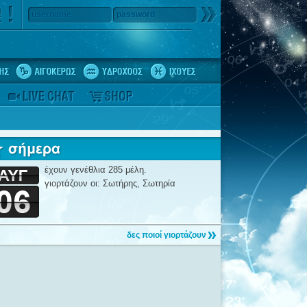
username
password
έχουν γενέθλια 285 μέλη.
γιορτάζουν οι: Σωτήρης, Σωτηρία
δες ποιοί γιορτάζουν