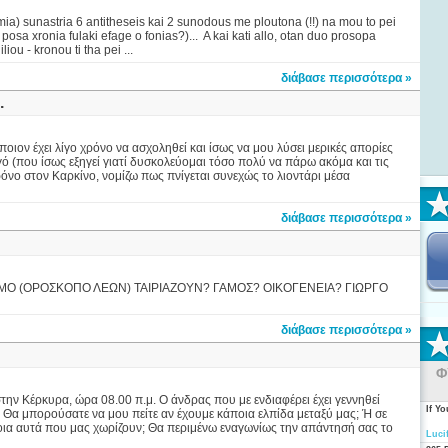
ia) sunastria 6 antitheseis kai 2 sunodous me ploutona (!!) na mou to pei
sa xronia fulaki efage o fonias?)... A kai kati allo, otan duo prosopa
liou - kronou ti tha pei ...
διάβασε περισσότερα »
.
ιον έχει λίγο χρόνο να ασχοληθεί και ίσως να μου λύσει μερικές απορίες
ό (που ίσως εξηγεί γιατί δυσκολεύομαι τόσο πολύ να πάρω ακόμα και τις
όνο στον Καρκίνο, νομίζω πως πνίγεται συνεχώς το λιοντάρι μέσα
διάβασε περισσότερα »
ΥΜΟ (ΟΡΟΣΚΟΠΟ ΛΕΩΝ) ΤΑΙΡΙΑΖΟΥΝ? ΓΑΜΟΣ? ΟΙΚΟΓΕΝΕΙΑ? ΓΙΩΡΓΟ
διάβασε περισσότερα »
Φ
 Κέρκυρα, ώρα 08.00 π.μ. Ο άνδρας που με ενδιαφέρει έχει γεννηθεί
If Y
Θα μπορούσατε να μου πείτε αν έχουμε κάποια ελπίδα μεταξύ μας; Ή σε
οια αυτά που μας χωρίζουν; Θα περιμένω εναγωνίως την απάντησή σας το
Luci