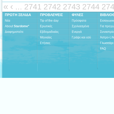
«
‹
...
2741
2742
2743
2744
27
ΠΡΩΤΗ ΣΕΛΙΔΑ
ΠΡΟΒΛΕΨΕΙΣ
ΦΥΛΕΣ
ΒΙΒΛΙΟ
Νέα
Tip of the day
Πρόσφατα
Εισαγωγι
About
Stardome*
Ερωτικές
Σχολιασμένα
Για προχ
Διαφημιστείτε
Εβδομαδιαίες
Ενεργά
Συναστρίε
Μηνιαίες
Γράψε και εσύ
Άστρο-Lif
Ετήσιες
Γλωσσάρι
FAQ