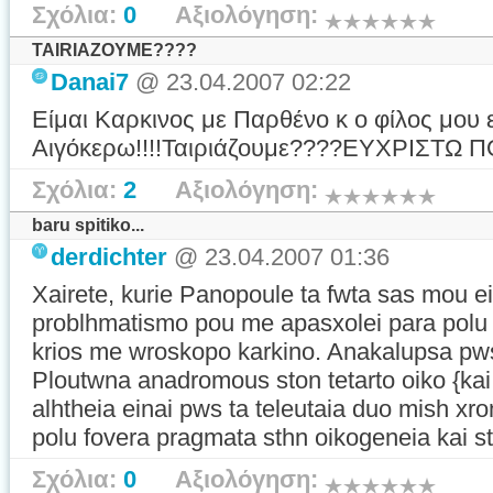
Σχόλια:
0
Αξιολόγηση:
TAIRIAZOYME????
Danai7
@ 23.04.2007 02:22
Είμαι Καρκινος με Παρθένο κ ο φίλος μου 
Αιγόκερω!!!!Ταιριάζουμε????ΕΥΧΡΙΣΤΩ ΠΟΛΥ
Σχόλια:
2
Αξιολόγηση:
baru spitiko...
derdichter
@ 23.04.2007 01:36
Xairete, kurie Panopoule ta fwta sas mou e
problhmatismo pou me apasxolei para polu 
krios me wroskopo karkino. Anakalupsa pw
Ploutwna anadromous ston tetarto oiko {kai 
alhtheia einai pws ta teleutaia duo mish xr
polu fovera pragmata sthn oikogeneia kai sto
Σχόλια:
0
Αξιολόγηση: