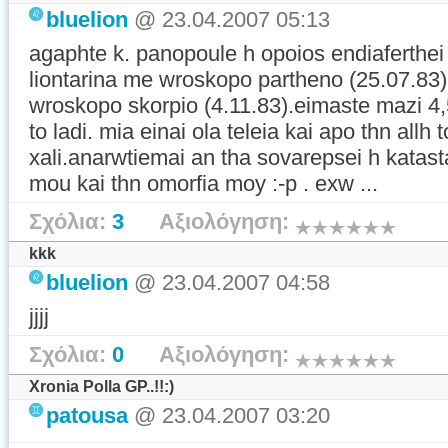
bluelion
@ 23.04.2007 05:13
agaphte k. panopoule h opoios endiaferthei
liontarina me wroskopo partheno (25.07.83)
wroskopo skorpio (4.11.83).eimaste mazi 4,
to ladi. mia einai ola teleia kai apo thn all
xali.anarwtiemai an tha sovarepsei h katas
mou kai thn omorfia moy :-p . exw ...
Σχόλια:
3
Αξιολόγηση:
kkk
bluelion
@ 23.04.2007 04:58
jjjj
Σχόλια:
0
Αξιολόγηση:
Xronia Polla GP..!!:)
patousa
@ 23.04.2007 03:20