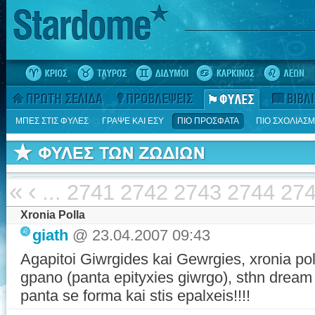
ΜΠΕΣ ΣΤΙΣ ΦΥΛΕΣ
ΓΡΑΨΕ ΚΑΙ ΕΣΥ
ΠΙΟ ΠΡΟΣΦΑΤΑ
ΠΙΟ ΣΧΟΛΙΑΣ
«
‹
...
2741
2742
2743
2744
27
Xronia Polla
giath
@ 23.04.2007 09:43
Agapitoi Giwrgides kai Gewrgies, xronia poll
gpano (panta epityxies giwrgo), sthn dream
panta se forma kai stis epalxeis!!!!