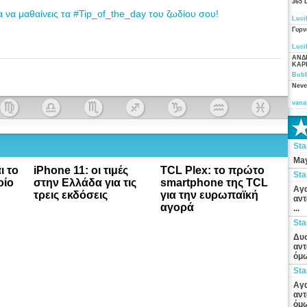
365 
α να μαθαίνεις τα #Tip_of_the_day του ζωδίου σου!
Luci
Γυρν
Luci
ΑΝΔ
ΚΑΡ
Bubb
Neve
vana
St
May
ι το
iPhone 11: οι τιμές
TCL Plex: το πρώτο
St
οίο
στην Ελλάδα για τις
smartphone της TCL
Αγα
τρεις εκδόσεις
για την ευρωπαϊκή
αντ
αγορά
...
St
Δυσ
αντ
όμω
St
Αγα
αντ
όμω