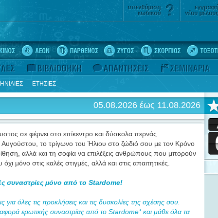
ΗΝΙΑΙΕΣ
ΕΤΗΣΙΕΣ
05.08.2026 έως 11.08.2026
υστος σε φέρνει στο επίκεντρο και δύσκολα περνάς
 Αυγούστου, το τρίγωνο του Ήλιου στο ζώδιό σου με τον Κρόνο
ίθηση, αλλά και τη σοφία να επιλέξεις ανθρώπους που μπορούν
όχι μόνο στις καλές στιγμές, αλλά και στις απαιτητικές.
ς συναστρίες μόνο από το Stardome!
 για όλες τις προκλήσεις και τις δυσκολίες της σχέσης σου.
αφορά ερωτικής συναστρίας από το Stardome* και μάθε όλα τα