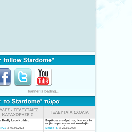
banner is loading...
ΥΛΕΣ - ΤΕΛΕΥΤΑΙΕΣ
ΤΕΛΕΥΤΑΙΑ ΣΧΟΛΙΑ
ΚΑΤΑΧΩΡΗΣΕΙΣ
ou Really Love Nothing
Βαρέθηκε ο ανθρώπος. Και εγώ θα
σε βαριόμουν από οτί κατάλαβα
είσαι από τις ξενέρωτες που
fer21
@ 06.09.2023
ManosTS
@ 29.01.2025
ψάχνουν απλά για "σύζυγο". Η