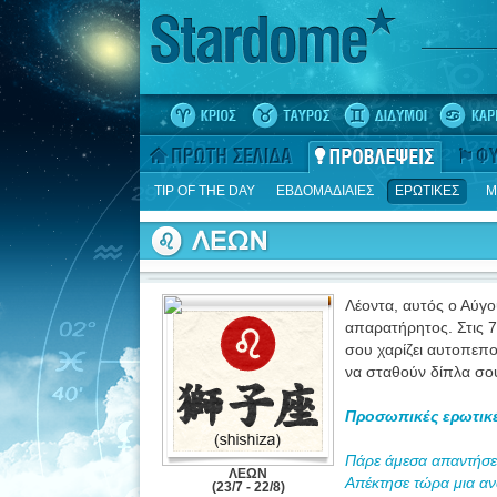
TIP OF THE DAY
ΕΒΔΟΜΑΔΙΑΙΕΣ
ΕΡΩΤΙΚΕΣ
Μ
Λέοντα, αυτός ο Αύγο
απαρατήρητος. Στις 7
σου χαρίζει αυτοπεπο
να σταθούν δίπλα σου 
Προσωπικές ερωτικέ
Πάρε άμεσα απαντήσεις
ΛΕΩΝ
Απέκτησε τώρα μια αν
(23/7 - 22/8)