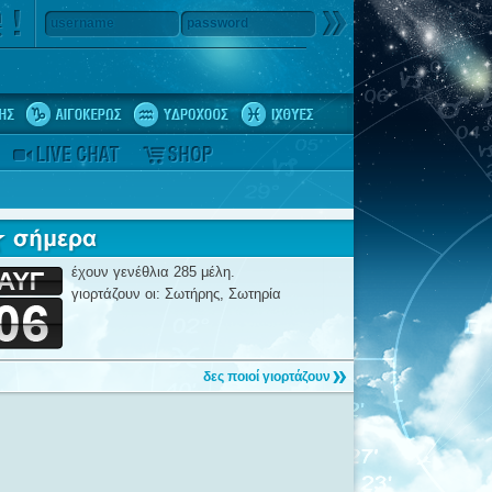
username
password
έχουν γενέθλια 285 μέλη.
γιορτάζουν οι: Σωτήρης, Σωτηρία
δες ποιοί γιορτάζουν