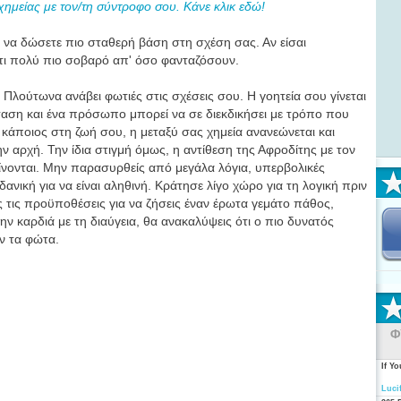
χημείας με τον/τη σύντροφο σου. Κάνε κλικ εδώ!
ια να δώσετε πιο σταθερή βάση στη σχέση σας. Αν είσαι
κάτι πολύ πιο σοβαρό απ' όσο φανταζόσουν.
 Πλούτωνα ανάβει φωτιές στις σχέσεις σου. Η γοητεία σου γίνεται
ταση και ένα πρόσωπο μπορεί να σε διεκδικήσει με τρόπο που
κάποιος στη ζωή σου, η μεταξύ σας χημεία ανανεώνεται και
ν αρχή. Την ίδια στιγμή όμως, η αντίθεση της Αφροδίτης με τον
αίνονται. Μην παρασυρθείς από μεγάλα λόγια, υπερβολικές
δανική για να είναι αληθινή. Κράτησε λίγο χώρο για τη λογική πριν
ς τις προϋποθέσεις για να ζήσεις έναν έρωτα γεμάτο πάθος,
ν καρδιά με τη διαύγεια, θα ανακαλύψεις ότι ο πιο δυνατός
υν τα φώτα.
Φ
If Y
Luci