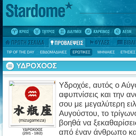
TIP OF THE DAY
ΕΒΔΟΜΑΔΙΑΙΕΣ
ΕΡΩΤΙΚΕΣ
ΜΗΝΙΑΙΕΣ
ΕΤΗΣΙΕΣ
Υδροχόε, αυτός ο Αύγ
αφυπνίσεις και την αν
σου με μεγαλύτερη ειλι
Αυγούστου, το τρίγων
βοηθά να ξεκαθαρίσεις
ΥΔΡΟΧΟΟΣ
από έναν άνθρωπο και
(20/1 - 18/2)