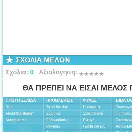
Σχόλια:
0
Αξιολόγηση:
ΘΑ ΠΡΕΠΕΙ ΝΑ ΕΙΣΑΙ ΜΕΛΟΣ 
ΠΡΩΤΗ ΣΕΛΙΔΑ
ΠΡΟΒΛΕΨΕΙΣ
ΦΥΛΕΣ
ΒΙΒΛΙΟ
Νέα
Tip of the day
Πρόσφατα
Εισαγωγι
About
Stardome*
Ερωτικές
Σχολιασμένα
Για προχ
Διαφημιστείτε
Εβδομαδιαίες
Ενεργά
Συναστρίε
Μηνιαίες
Γράψε και εσύ
Άστρο-Lif