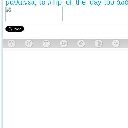
μαθαίνεις τα #Tip_of_the_day του ζωδ