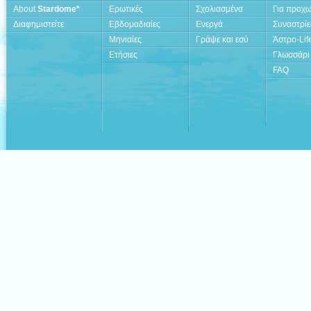
About
Stardome*
Ερωτικές
Σχολιασμένα
Για προχ
Διαφημιστείτε
Εβδομαδιαίες
Ενεργά
Συναστρίε
Μηνιαίες
Γράψε και εσύ
Άστρο-Lif
Ετήσιες
Γλωσσάρι
FAQ