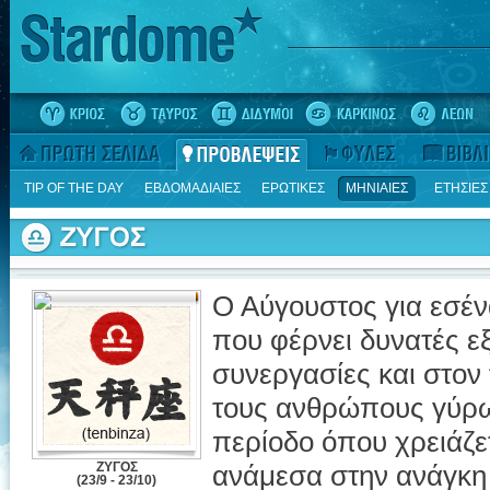
TIP OF THE DAY
ΕΒΔΟΜΑΔΙΑΙΕΣ
ΕΡΩΤΙΚΕΣ
ΜΗΝΙΑΙΕΣ
ΕΤΗΣΙΕΣ
Ο Αύγουστος για εσένα
που φέρνει δυνατές εξε
συνεργασίες και στον
τους ανθρώπους γύρω
περίοδο όπου χρειάζε
ΖΥΓΟΣ
ανάμεσα στην ανάγκη 
(23/9 - 23/10)