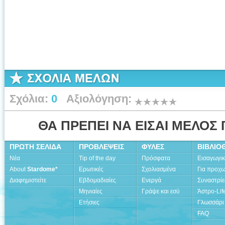
Σχόλια:
0
Αξιολόγηση:
ΘΑ ΠΡΕΠΕΙ ΝΑ ΕΙΣΑΙ ΜΕΛΟΣ 
ΠΡΩΤΗ ΣΕΛΙΔΑ
ΠΡΟΒΛΕΨΕΙΣ
ΦΥΛΕΣ
ΒΙΒΛΙΟ
Νέα
Tip of the day
Πρόσφατα
Εισαγωγι
About
Stardome*
Ερωτικές
Σχολιασμένα
Για προχ
Διαφημιστείτε
Εβδομαδιαίες
Ενεργά
Συναστρίε
Μηνιαίες
Γράψε και εσύ
Άστρο-Lif
Ετήσιες
Γλωσσάρι
FAQ