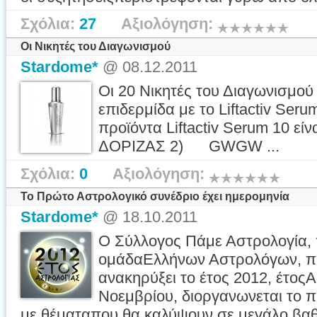
Σχόλια:
27
Αξιολόγηση:
Οι Νικητές του Διαγωνισμού
Stardome*
@ 08.12.2011
Οι 20 Νικητές του Διαγωνισμού
επιδερμίδα με το Liftactiv Ser
προϊόντα Liftactiv Serum 10 
ΔΟΡΙΖΑΣ 2) GWGW ...
Σχόλια:
0
Αξιολόγηση:
Το Πρώτο Αστρολογικό συνέδριο έχει ημερομηνία
Stardome*
@ 18.10.2011
Ο Σύλλογος Πάμε Αστρολογία, 
ομάδαΕλλήνων Αστρολόγων, πή
ανακηρύξει το έτος 2012, έτοςΑ
Νοεμβρίου, διοργανωνεται το 
με θέματαπου θα καλύψουν σε μεγάλο βα