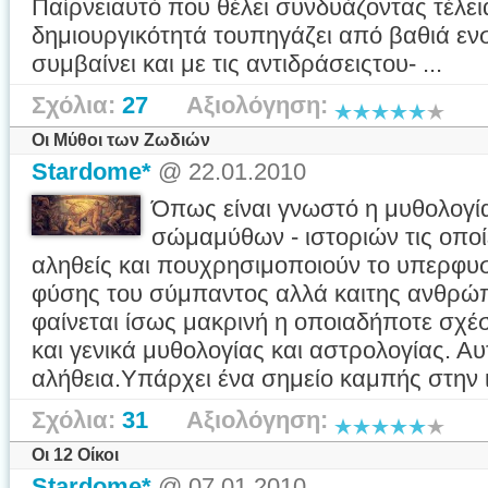
Παίρνειαυτό που θέλει συνδυάζοντας τέλει
δημιουργικότητά τουπηγάζει από βαθιά ενσ
συμβαίνει και με τις αντιδράσειςτου- ...
Σχόλια:
27
Αξιολόγηση:
Οι Μύθοι των Ζωδιών
Stardome*
@ 22.01.2010
Όπως είναι γνωστό η μυθολογί
σώμαμύθων - ιστοριών τις οποί
αληθείς και πουχρησιμοποιούν το υπερφυ
φύσης του σύμπαντος αλλά καιτης ανθρώ
φαίνεται ίσως μακρινή η οποιαδήποτε σχέ
και γενικά μυθολογίας και αστρολογίας. Αυ
αλήθεια.Υπάρχει ένα σημείο καμπής στην ι
Σχόλια:
31
Αξιολόγηση:
Οι 12 Οίκοι
Stardome*
@ 07.01.2010