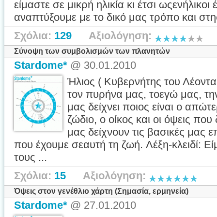
είμαστε σε μικρή ηλικία κι έτσι ωςενήλικοι
αναπτύξουμε με το δικό μας τρόπο και στησ
Σχόλια:
129
Αξιολόγηση:
Σύνοψη των συμβολισμών των πλανητών
Stardome*
@ 30.01.2010
Ήλιος ( Κυβερνήτης του Λέοντα
τον πυρήνα μας, τοεγώ μας, τη
μας δείχνει ποιος είναι ο απώ
ζώδιο, ο οίκος και οι όψεις πο
μας δείχνουν τις βασικές μας ε
που έχουμε σεαυτή τη ζωή. Λέξη-κλειδί: Εί
τους ...
Σχόλια:
15
Αξιολόγηση:
Όψεις στον γενέθλιο χάρτη (Σημασία, ερμηνεία)
Stardome*
@ 27.01.2010