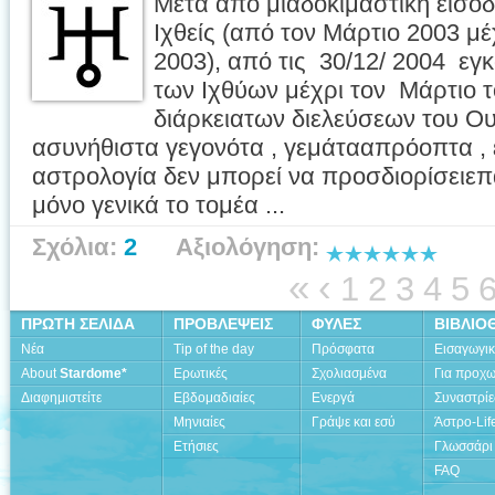
Μετά από μιαδοκιμαστική είσο
Ιχθείς (από τον Μάρτιο 2003 μ
2003), από τις 30/12/ 2004 εγκ
των Ιχθύων μέχρι τον Μάρτιο τ
διάρκειατων διελεύσεων του Ο
ασυνήθιστα γεγονότα , γεμάτααπρόοπτα , έ
αστρολογία δεν μπορεί να προσδιορίσειεπ
μόνο γενικά το τομέα ...
Σχόλια:
2
Αξιολόγηση:
«
‹
1
2
3
4
5
ΠΡΩΤΗ ΣΕΛΙΔΑ
ΠΡΟΒΛΕΨΕΙΣ
ΦΥΛΕΣ
ΒΙΒΛΙΟ
Νέα
Tip of the day
Πρόσφατα
Εισαγωγι
About
Stardome*
Ερωτικές
Σχολιασμένα
Για προχ
Διαφημιστείτε
Εβδομαδιαίες
Ενεργά
Συναστρίε
Μηνιαίες
Γράψε και εσύ
Άστρο-Lif
Ετήσιες
Γλωσσάρι
FAQ