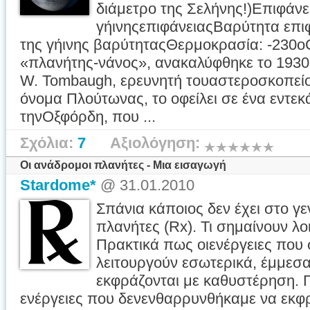
διάμετρο της Σελήνης!)Επιφάνε
γήινηςεπιφάνειαςΒαρύτητα επιφ
της γήινης βαρύτηταςΘερμοκρασία: -230
«πλανήτης-νάνος», ανακαλύφθηκε το 1930
W. Tombaugh, ερευνητή τουαστεροσκοπείο
όνομα Πλούτωνας, το οφείλει σε ένα εντεκ
τηνΟξφόρδη, που ...
Σχόλια:
7
Αξιολόγηση:
Οι ανάδρομοι πλανήτες - Μια εισαγωγή
Stardome*
@ 31.01.2010
Σπάνια κάποιος δεν έχει στο γ
πλανήτες (Rx). Τι σημαίνουν λ
Πρακτικά πως οιενέργειες που 
λειτουργούν εσωτερικά, έμμεσα
εκφράζονται με καθυστέρηση. Γ
ενέργειες που δενενθαρρυνθήκαμε να εκφ