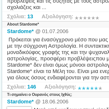
προβλέψεις και τις συζητάς με τους αστρ
σχολιάζεις και ...
Σχόλια:
13
Αξιολόγηση:
About Stardome*
Stardome*
@ 01.07.2006
Πρόκειται για ένασύγχρονο μέσο που μας
με την σύγχρονη Αστρολογία. Η συντακτικ
μοναδικόύφος γραφής της και την ψυχαναλ
αστρολογίας, προσφέρει προβλέψειςπου μ
Stardome* δεν είναι όμως μόνοοι αστρολογ
Stardome* είναι τα Μέλη του. Είναι μια εν
για όλους όσους ενδιαφέρονται για την αστρ
Σχόλια:
146
Αξιολόγηση:
Τι σημαίνει ο Ουρανός στους Ιχθύς;
Stardome*
@ 18.06.2006