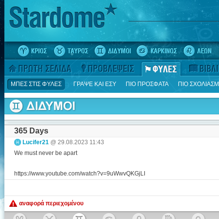
ΜΠΕΣ ΣΤΙΣ ΦΥΛΕΣ
ΓΡΑΨΕ ΚΑΙ ΕΣΥ
ΠΙΟ ΠΡΟΣΦΑΤΑ
ΠΙΟ ΣΧΟΛΙΑΣ
365 Days
Lucifer21
@ 29.08.2023 11:43
We must never be apart
https://www.youtube.com/watch?v=9uWwvQKGjLI
αναφορά περιεχομένου