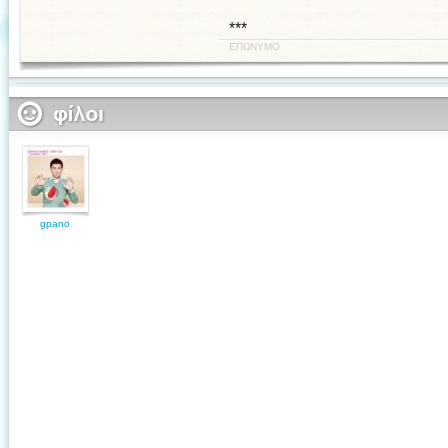
***
ΕΠΩΝΥΜΟ
gpano