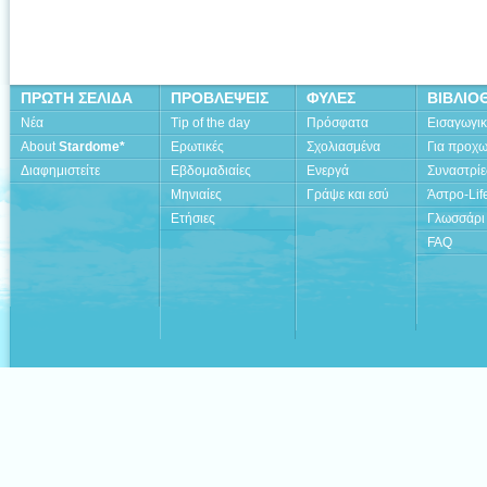
ΠΡΩΤΗ ΣΕΛΙΔΑ
ΠΡΟΒΛΕΨΕΙΣ
ΦΥΛΕΣ
ΒΙΒΛΙΟ
Νέα
Tip of the day
Πρόσφατα
Εισαγωγι
About
Stardome*
Ερωτικές
Σχολιασμένα
Για προχ
Διαφημιστείτε
Εβδομαδιαίες
Ενεργά
Συναστρίε
Μηνιαίες
Γράψε και εσύ
Άστρο-Lif
Ετήσιες
Γλωσσάρι
FAQ