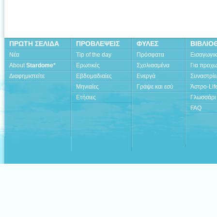
ΠΡΩΤΗ ΣΕΛΙΔΑ
ΠΡΟΒΛΕΨΕΙΣ
ΦΥΛΕΣ
ΒΙΒΛΙΟ
Νέα
Tip of the day
Πρόσφατα
Εισαγωγι
About
Stardome*
Ερωτικές
Σχολιασμένα
Για προχ
Διαφημιστείτε
Εβδομαδιαίες
Ενεργά
Συναστρίε
Μηνιαίες
Γράψε και εσύ
Άστρο-Lif
Ετήσιες
Γλωσσάρι
FAQ