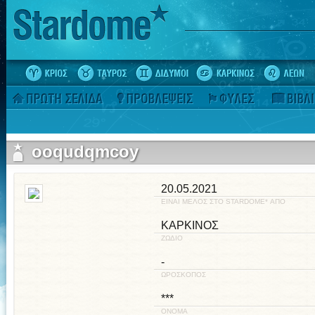
ooqudqmcoy
20.05.2021
ΕΙΝΑΙ ΜΕΛΟΣ ΣΤΟ STARDOME* ΑΠΟ
ΚΑΡΚΙΝΟΣ
ΖΩΔΙΟ
-
ΩΡΟΣΚΟΠΟΣ
***
ΟΝΟΜΑ