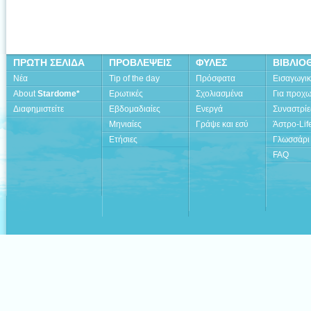
ΠΡΩΤΗ ΣΕΛΙΔΑ
ΠΡΟΒΛΕΨΕΙΣ
ΦΥΛΕΣ
ΒΙΒΛΙΟ
Νέα
Tip of the day
Πρόσφατα
Εισαγωγι
About
Stardome*
Ερωτικές
Σχολιασμένα
Για προχ
Διαφημιστείτε
Εβδομαδιαίες
Ενεργά
Συναστρίε
Μηνιαίες
Γράψε και εσύ
Άστρο-Lif
Ετήσιες
Γλωσσάρι
FAQ