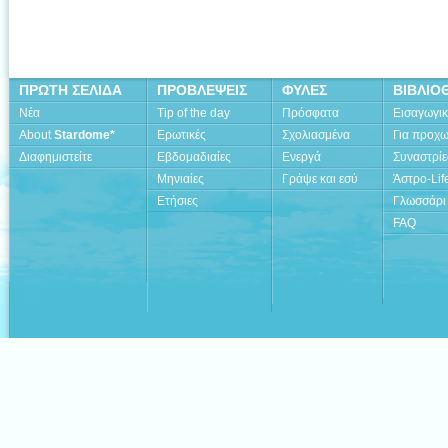
ΠΡΩΤΗ ΣΕΛΙΔΑ
ΠΡΟΒΛΕΨΕΙΣ
ΦΥΛΕΣ
ΒΙΒΛΙΟ
Νέα
Tip of the day
Πρόσφατα
Εισαγωγι
About
Stardome*
Ερωτικές
Σχολιασμένα
Για προχ
Διαφημιστείτε
Εβδομαδιαίες
Ενεργά
Συναστρίε
Μηνιαίες
Γράψε και εσύ
Άστρο-Lif
Ετήσιες
Γλωσσάρι
FAQ