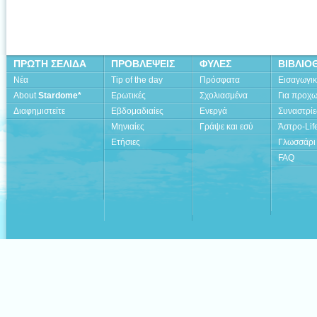
ΠΡΩΤΗ ΣΕΛΙΔΑ
ΠΡΟΒΛΕΨΕΙΣ
ΦΥΛΕΣ
ΒΙΒΛΙΟ
Νέα
Tip of the day
Πρόσφατα
Εισαγωγι
About
Stardome*
Ερωτικές
Σχολιασμένα
Για προχ
Διαφημιστείτε
Εβδομαδιαίες
Ενεργά
Συναστρίε
Μηνιαίες
Γράψε και εσύ
Άστρο-Lif
Ετήσιες
Γλωσσάρι
FAQ