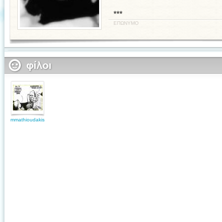
***
ΕΠΩΝΥΜΟ
mmathioudakis