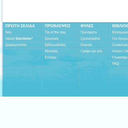
ΠΡΩΤΗ ΣΕΛΙΔΑ
ΠΡΟΒΛΕΨΕΙΣ
ΦΥΛΕΣ
ΒΙΒΛΙΟ
Νέα
Tip of the day
Πρόσφατα
Εισαγωγι
About
Stardome*
Ερωτικές
Σχολιασμένα
Για προχ
Διαφημιστείτε
Εβδομαδιαίες
Ενεργά
Συναστρίε
Μηνιαίες
Γράψε και εσύ
Άστρο-Lif
Ετήσιες
Γλωσσάρι
FAQ