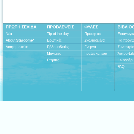
ΠΡΩΤΗ ΣΕΛΙΔΑ
ΠΡΟΒΛΕΨΕΙΣ
ΦΥΛΕΣ
ΒΙΒΛΙΟ
Νέα
Tip of the day
Πρόσφατα
Εισαγωγι
About
Stardome*
Ερωτικές
Σχολιασμένα
Για προχ
Διαφημιστείτε
Εβδομαδιαίες
Ενεργά
Συναστρίε
Μηνιαίες
Γράψε και εσύ
Άστρο-Lif
Ετήσιες
Γλωσσάρι
FAQ