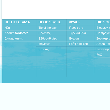
ΠΡΩΤΗ ΣΕΛΙΔΑ
ΠΡΟΒΛΕΨΕΙΣ
ΦΥΛΕΣ
ΒΙΒΛΙΟ
Νέα
Tip of the day
Πρόσφατα
Εισαγωγι
About
Stardome*
Ερωτικές
Σχολιασμένα
Για προχ
Διαφημιστείτε
Εβδομαδιαίες
Ενεργά
Συναστρίε
Μηνιαίες
Γράψε και εσύ
Άστρο-Lif
Ετήσιες
Γλωσσάρι
FAQ