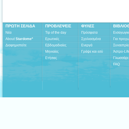
ΠΡΩΤΗ ΣΕΛΙΔΑ
ΠΡΟΒΛΕΨΕΙΣ
ΦΥΛΕΣ
ΒΙΒΛΙΟ
Νέα
Tip of the day
Πρόσφατα
Εισαγωγι
About
Stardome*
Ερωτικές
Σχολιασμένα
Για προχ
Διαφημιστείτε
Εβδομαδιαίες
Ενεργά
Συναστρίε
Μηνιαίες
Γράψε και εσύ
Άστρο-Lif
Ετήσιες
Γλωσσάρι
FAQ