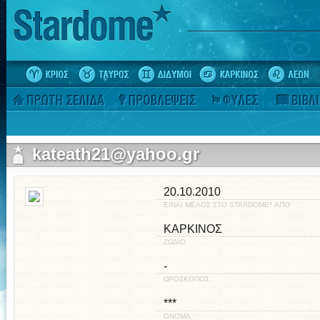
kateath21@yahoo.gr
20.10.2010
ΕΙΝΑΙ ΜΕΛΟΣ ΣΤΟ STARDOME* ΑΠΟ
ΚΑΡΚΙΝΟΣ
ΖΩΔΙΟ
-
ΩΡΟΣΚΟΠΟΣ
***
ΟΝΟΜΑ