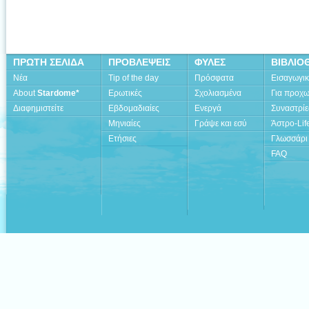
ΠΡΩΤΗ ΣΕΛΙΔΑ
ΠΡΟΒΛΕΨΕΙΣ
ΦΥΛΕΣ
ΒΙΒΛΙΟ
Νέα
Tip of the day
Πρόσφατα
Εισαγωγι
About
Stardome*
Ερωτικές
Σχολιασμένα
Για προχ
Διαφημιστείτε
Εβδομαδιαίες
Ενεργά
Συναστρίε
Μηνιαίες
Γράψε και εσύ
Άστρο-Lif
Ετήσιες
Γλωσσάρι
FAQ