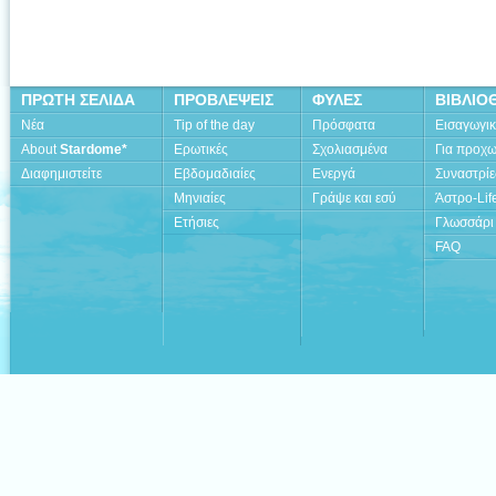
ΠΡΩΤΗ ΣΕΛΙΔΑ
ΠΡΟΒΛΕΨΕΙΣ
ΦΥΛΕΣ
ΒΙΒΛΙΟ
Νέα
Tip of the day
Πρόσφατα
Εισαγωγι
About
Stardome*
Ερωτικές
Σχολιασμένα
Για προχ
Διαφημιστείτε
Εβδομαδιαίες
Ενεργά
Συναστρίε
Μηνιαίες
Γράψε και εσύ
Άστρο-Lif
Ετήσιες
Γλωσσάρι
FAQ