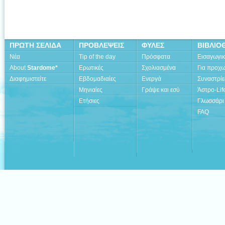
ΠΡΩΤΗ ΣΕΛΙΔΑ
ΠΡΟΒΛΕΨΕΙΣ
ΦΥΛΕΣ
ΒΙΒΛΙΟ
Νέα
Tip of the day
Πρόσφατα
Εισαγωγι
About
Stardome*
Ερωτικές
Σχολιασμένα
Για προχ
Διαφημιστείτε
Εβδομαδιαίες
Ενεργά
Συναστρίε
Μηνιαίες
Γράψε και εσύ
Άστρο-Lif
Ετήσιες
Γλωσσάρι
FAQ