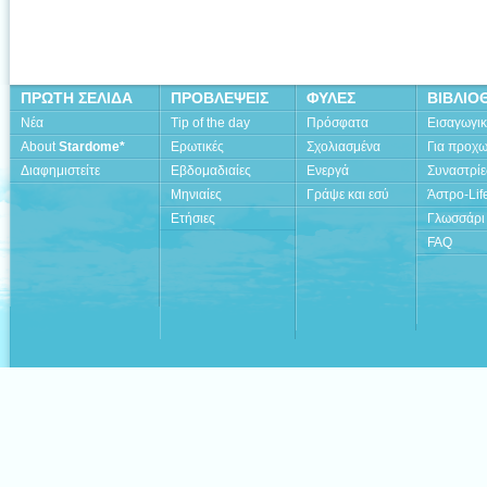
ΠΡΩΤΗ ΣΕΛΙΔΑ
ΠΡΟΒΛΕΨΕΙΣ
ΦΥΛΕΣ
ΒΙΒΛΙΟ
Νέα
Tip of the day
Πρόσφατα
Εισαγωγι
About
Stardome*
Ερωτικές
Σχολιασμένα
Για προχ
Διαφημιστείτε
Εβδομαδιαίες
Ενεργά
Συναστρίε
Μηνιαίες
Γράψε και εσύ
Άστρο-Lif
Ετήσιες
Γλωσσάρι
FAQ