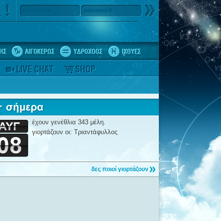
username
password
έχουν γενέθλια 343 μέλη.
γιορτάζουν οι: Τριαντάφυλλος
δες ποιοί γιορτάζουν