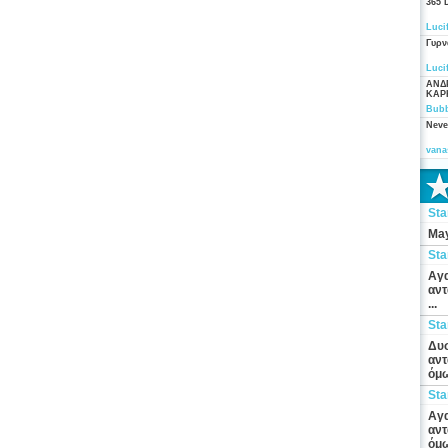
365 
Luci
Γυρν
Luci
ΑΝΔ
ΚΑΡ
Bubb
Neve
vana
St
May
St
Αγα
αντ
...
St
Δυσ
αντ
όμω
St
Αγα
αντ
όμω