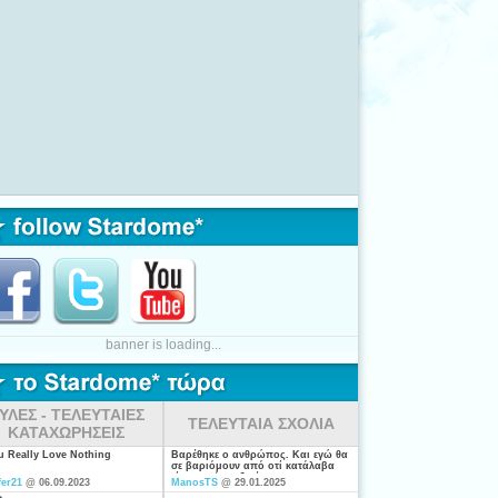
banner is loading...
ΥΛΕΣ - ΤΕΛΕΥΤΑΙΕΣ
ΤΕΛΕΥΤΑΙΑ ΣΧΟΛΙΑ
ΚΑΤΑΧΩΡΗΣΕΙΣ
ou Really Love Nothing
Βαρέθηκε ο ανθρώπος. Και εγώ θα
σε βαριόμουν από οτί κατάλαβα
είσαι από τις ξενέρωτες που
fer21
@ 06.09.2023
ManosTS
@ 29.01.2025
ψάχνουν απλά για "σύζυγο". Η