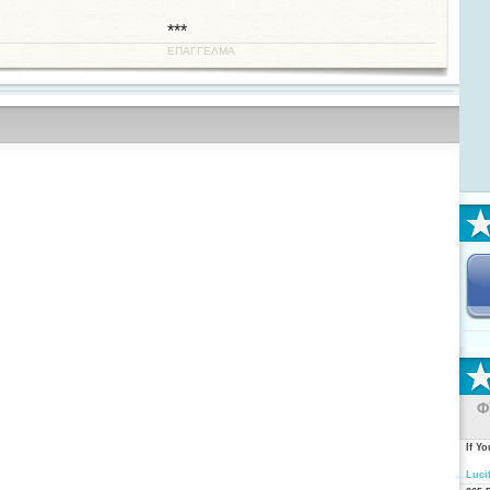
***
ΕΠΑΓΓΕΛΜΑ
Φ
If Y
Luci