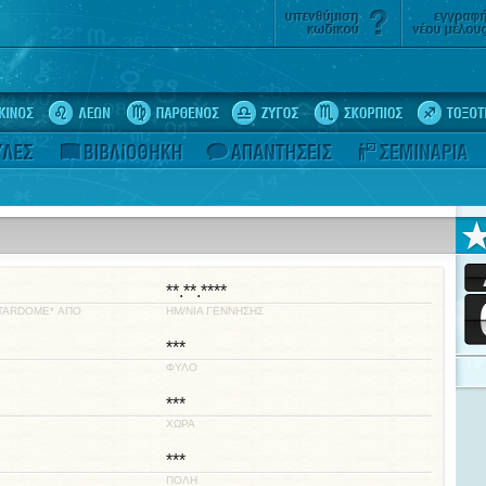
**.**.****
STARDOME* ΑΠΟ
ΗΜ/ΝΙΑ ΓΕΝΝΗΣΗΣ
***
ΦΥΛΟ
***
ΧΩΡΑ
***
ΠΟΛΗ